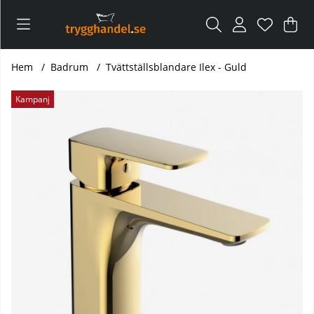
Var
Ant
.
Hem
Badrum
Tvättställsblandare Ilex - Guld
Produktbilder Tvättställsblandare Ilex - Guld
Kampanj