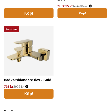
fr. 3595 kr
Ordinarie pris:
fr. 4995 kr
Köp!
Köp!
Kampanj
Badkarsblandare Ilex - Guld
795 kr
Ordinarie pris:
3995 kr
Köp!