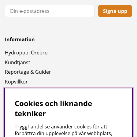
Signa upp
Information
Hydropool Örebro
Kundtjänst
Reportage & Guider
Köpvillkor
Integritetspolicy
Uppgifter för leverans
Cookies och liknande
tekniker
Om oss
Trygghandel.se använder cookies för att
Företagsinformation / hitta till oss
förbättra din upplevelse på vår webbplats,