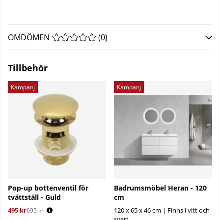
OMDÖMEN
MEDELBETYG 0 AV 5 ANTAL BETYG 0
(
0
)
Tillbehör
Kampanj
Kampanj
Pop-up bottenventil för
Badrumsmöbel Heran - 120
tvättställ - Guld
cm
495 kr
Ordinarie pris:
120 x 65 x 46 cm | Finns i vitt och
695 kr
svart