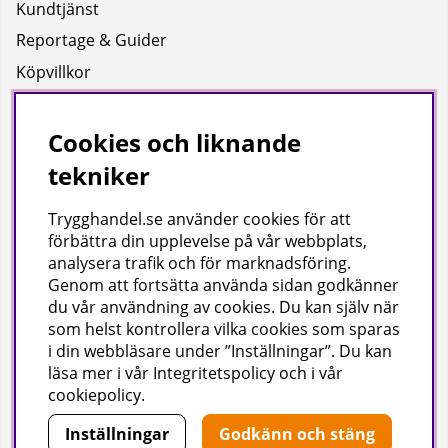
Kundtjänst
Reportage & Guider
Köpvillkor
Integritetspolicy
Uppgifter för leverans
Cookies och liknande
tekniker
Om oss
Trygghandel.se använder cookies för att
Företagsinformation / hitta till oss
förbättra din upplevelse på vår webbplats,
analysera trafik och för marknadsföring.
Genom att fortsätta använda sidan godkänner
Gilla oss på facebook!
du vår användning av cookies
. Du kan själv när
som helst kontrollera vilka cookies som sparas
Ta del av inspiration, tävlingar och mycket mer
i din webbläsare under ”Inställningar”. Du kan
läsa mer i vår
Integritetspolicy
och i vår
cookiepolicy
.
Inställningar
Godkänn och stäng