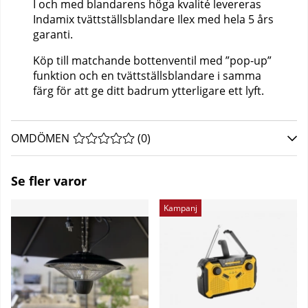
I och med blandarens höga kvalité levereras
Indamix tvättställsblandare Ilex med hela 5 års
garanti.
Köp till matchande bottenventil med ”pop-up”
funktion och en tvättställsblandare i samma
färg för att ge ditt badrum ytterligare ett lyft.
OMDÖMEN
MEDELBETYG 0 AV 5 ANTAL BETYG 0
(
0
)
Se fler varor
Kampanj