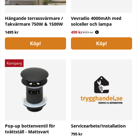
Hängande terrassvärmare /
Vevradio 4000mAh med
Takvärmare 750W & 1500W
solceller och lampa
1495 kr
499 kr
Ordinarie pris:
499 kr
Köp!
Köp!
Kampanj
Pop-up bottenventil för
Servicearbete/Installation
tvättställ - Mattsvart
795 kr