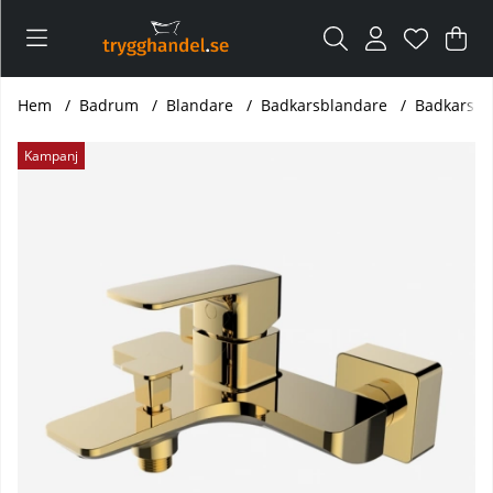
Var
Ant
.
Hem
Badrum
Blandare
Badkarsblandare
Badkarsbla
Produktbilder Badkarsblandare Ilex - Guld
Kampanj