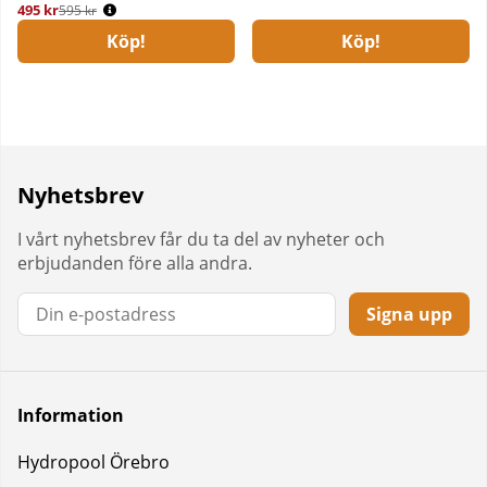
495 kr
Ordinarie pris:
595 kr
Köp!
Köp!
Nyhetsbrev
I vårt nyhetsbrev får du ta del av nyheter och
erbjudanden före alla andra.
Signa upp
Information
Hydropool Örebro