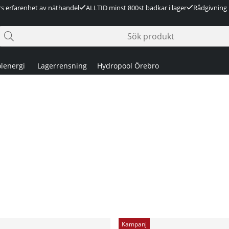
rs erfarenhet av näthandel
ALLTID minst 800st badkar i lager
Rådgivning 
lenergi
Lagerrensning
Hydropool Örebro
Kampanj