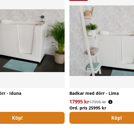
rr - Iduna
Badkar med dörr - Lima
17995 kr
Ordinarie pris:
17995 kr
Ord. pris
25995 kr
Köp!
Köp!