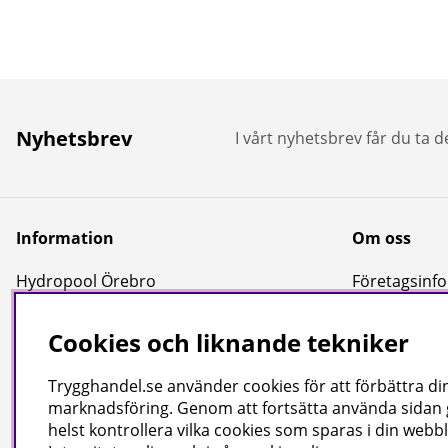
Nyhetsbrev
I vårt nyhetsbrev får du ta 
Information
Om oss
Hydropool Örebro
Företagsinfor
Kundtjänst
Cookies och liknande tekniker
Reportage & Guider
Köpvillkor
Trygghandel.se använder cookies för att förbättra din
Integritetspolicy
marknadsföring. Genom att fortsätta använda sidan
helst kontrollera vilka cookies som sparas i din webbl
Uppgifter för leverans