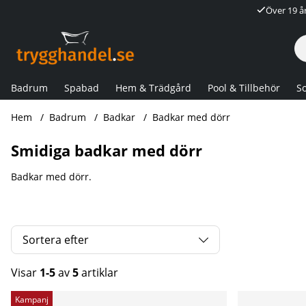
Över 19 å
Badrum
Spabad
Hem & Trädgård
Pool & Tillbehör
So
Hem
Badrum
Badkar
Badkar med dörr
Smidiga badkar med dörr
Badkar med dörr.
Sortera efter
Visar
1-5
av
5
artiklar
Produkter
Kampanj