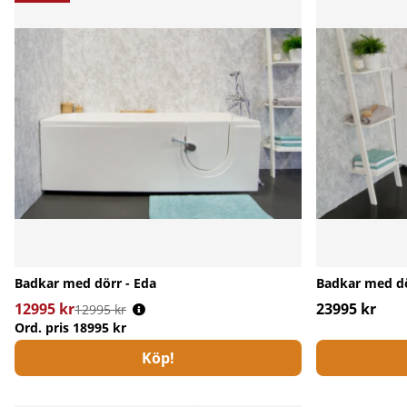
Badkar med dörr - Eda
Badkar med dö
12995 kr
Ordinarie pris:
23995 kr
12995 kr
Ord. pris
18995 kr
Köp!