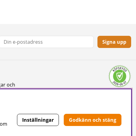
Signa upp
gar och
Inställningar
Godkänn och stäng
 som