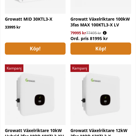
Growatt MID 30KTL3-X
Growatt Växelriktare 100kW
3fas MAX 100KTL3-X LV
33995 kr
79995 kr
Ordinarie pris:
77495 kr
Ord. pris
81995 kr
Köp!
Köp!
Kampanj
Kampanj
Growatt Växelriktare 10kW
Growatt Växelriktare 12kW