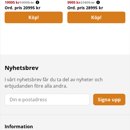
19995 kr
Ordinarie pris:
9995 kr
Ordinarie pris:
19995 kr
27495 kr
Ord. pris
20995 kr
Ord. pris
28995 kr
Köp!
Köp!
Nyhetsbrev
I vårt nyhetsbrev får du ta del av nyheter och
erbjudanden före alla andra.
Signa upp
Information