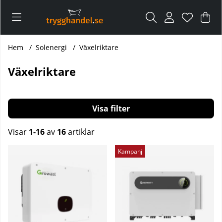
Var
Ant
.
Hem
Solenergi
Växelriktare
Växelriktare
Filtrera
Visar
1-16
av
16
artiklar
Produkter
Kampanj