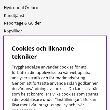
Hydropool Örebro
Kundtjänst
Reportage & Guider
Köpvillkor
Integritetspolicy
Uppgifter för leverans
Cookies och liknande
tekniker
Om oss
Trygghandel.se använder cookies för att
Företagsinformation / hitta till oss
förbättra din upplevelse på vår webbplats,
analysera trafik och för marknadsföring.
Genom att fortsätta använda sidan godkänner
Gilla oss på facebook!
du vår användning av cookies
. Du kan själv när
som helst kontrollera vilka cookies som sparas
Ta del av inspiration, tävlingar och mycket mer
i din webbläsare under ”Inställningar”. Du kan
läsa mer i vår
Integritetspolicy
och i vår