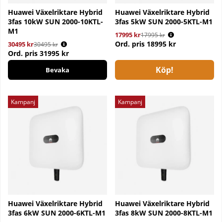
Huawei Växelriktare Hybrid
Huawei Växelriktare Hybrid
3fas 10kW SUN 2000-10KTL-
3fas 5kW SUN 2000-5KTL-M1
M1
17995 kr
Ordinarie pris:
17995 kr
Ord. pris
18995 kr
30495 kr
Ordinarie pris:
30495 kr
Ord. pris
31995 kr
Köp!
Bevaka
Kampanj
Kampanj
Huawei Växelriktare Hybrid
Huawei Växelriktare Hybrid
3fas 6kW SUN 2000-6KTL-M1
3fas 8kW SUN 2000-8KTL-M1