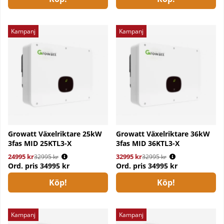
Kampanj
Kampanj
Growatt Växelriktare 25kW
Growatt Växelriktare 36kW
3fas MID 25KTL3-X
3fas MID 36KTL3-X
24995 kr
Ordinarie pris:
32995 kr
Ordinarie pris:
32995 kr
32995 kr
Ord. pris
34995 kr
Ord. pris
34995 kr
Köp!
Köp!
Kampanj
Kampanj