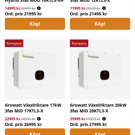
Hybrid 3fas MOD 10KTL3-XH
3fas MOD 12KTL3-X
14995 kr
Ordinarie pris:
11995 kr
Ordinarie pris:
20495 kr
20595 kr
Ord. pris
21995 kr
Ord. pris
21495 kr
Köp!
Köp!
Kampanj
Kampanj
Growatt Växelriktare 17kW
Growatt Växelriktare 20kW
3fas MID 17KTL3-X
3fas MID 20KTL3-X
22995 kr
Ordinarie pris:
25995 kr
Ordinarie pris:
24995 kr
25995 kr
Ord. pris
26995 kr
Ord. pris
27995 kr
Köp!
Köp!