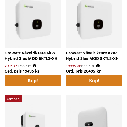
Growatt Växelriktare 6kW
Growatt Växelriktare 8kW
Hybrid 3fas MOD 6KTL3-XH
Hybrid 3fas MOD 8KTL3-XH
7995 kr
Ordinarie pris:
19995 kr
Ordinarie pris:
17995 kr
19995 kr
Ord. pris
19495 kr
Ord. pris
20495 kr
Köp!
Köp!
Kampanj