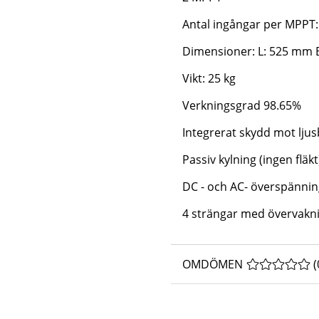
Antal ingångar per MPPT:
Dimensioner: L: 525 mm
Vikt: 25 kg
Verkningsgrad 98.65%
Integrerat skydd mot lju
Passiv kylning (ingen fläk
DC - och AC- överspännin
4 strängar med övervakni
OMDÖMEN
MEDELBETYG 
(