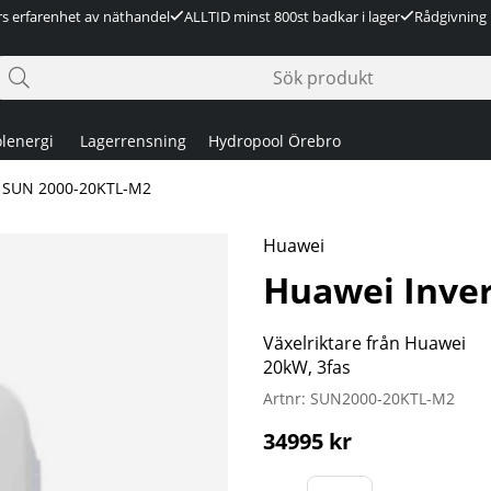
rs erfarenhet av näthandel
ALLTID minst 800st badkar i lager
Rådgivning 
lenergi
Lagerrensning
Hydropool Örebro
r SUN 2000-20KTL-M2
Huawei
Huawei Inve
Växelriktare från Huawei
20kW, 3fas
Artnr:
SUN2000-20KTL-M2
34995
kr