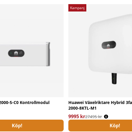
Kampanj
000-5-C0 Kontrollmodul
Huawei Växelriktare Hybrid 3
2000-8KTL-M1
9995 kr
Ordinarie pris:
27495 kr
Köp!
Köp!