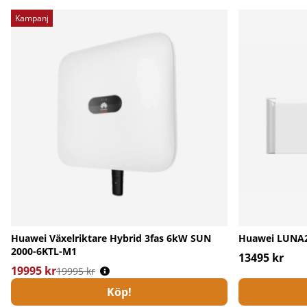
Kampanj
Huawei Växelriktare Hybrid 3fas 6kW SUN
Huawei LUNA2
2000-6KTL-M1
13495 kr
19995 kr
Ordinarie pris:
19995 kr
Köp!