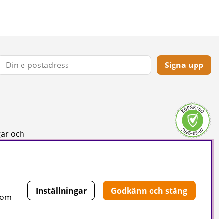
Signa upp
gar och
Inställningar
Godkänn och stäng
 som