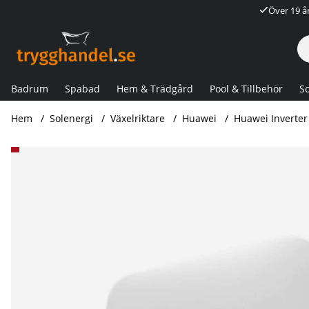
Över 19 å
Badrum
Spabad
Hem & Trädgård
Pool & Tillbehör
So
Hem
Solenergi
Växelriktare
Huawei
Huawei Inverte
Produktbilder Huawei Inverter SUN 2000-20KTL-M2