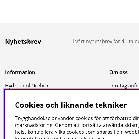
Nyhetsbrev
I vårt nyhetsbrev får du ta 
Information
Om oss
Hydropool Örebro
Företagsinfor
Kundtjänst
Cookies och liknande tekniker
Reportage & Guider
Köpvillkor
Trygghandel.se använder cookies för att förbättra din
Integritetspolicy
marknadsföring. Genom att fortsätta använda sidan
helst kontrollera vilka cookies som sparas i din webbl
Uppgifter för leverans
Integritetspolicy
och i vår
cookiepolicy
.