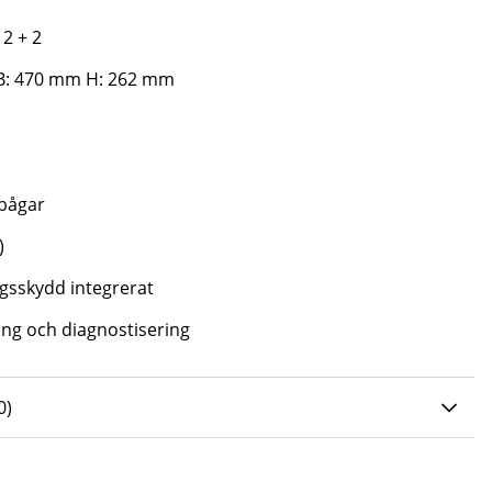
 2 + 2
 B: 470 mm H: 262 mm
sbågar
t)
gsskydd integrerat
ng och diagnostisering
0 AV 5 ANTAL BETYG 0
0
)