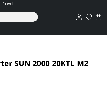
inför ert köp
V
An
.
rter SUN 2000-20KTL-M2