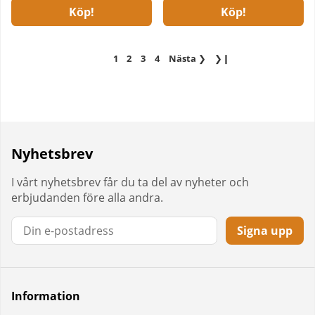
Köp!
Köp!
1
2
3
4
Nästa
❯
❯❙
Nyhetsbrev
I vårt nyhetsbrev får du ta del av nyheter och
erbjudanden före alla andra.
Signa upp
Information