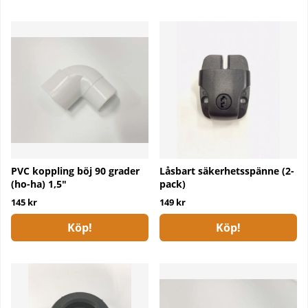
PVC koppling böj 90 grader
Låsbart säkerhetsspänne (2-
(ho-ha) 1,5"
pack)
145 kr
149 kr
Köp!
Köp!