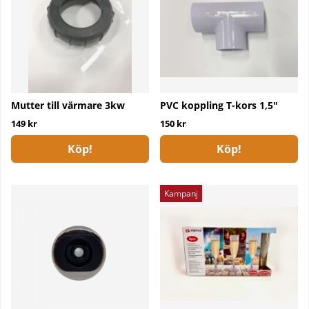
Mutter till värmare 3kw
PVC koppling T-kors 1,5"
149 kr
150 kr
Köp!
Köp!
Kampanj