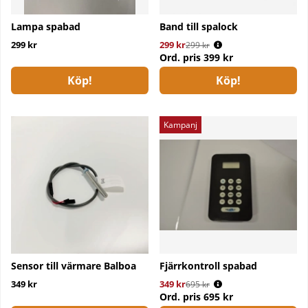
Lampa spabad
Band till spalock
299 kr
299 kr
Ordinarie pris:
299 kr
Ord. pris
399 kr
Köp!
Köp!
Kampanj
Sensor till värmare Balboa
Fjärrkontroll spabad
349 kr
349 kr
Ordinarie pris:
695 kr
Ord. pris
695 kr