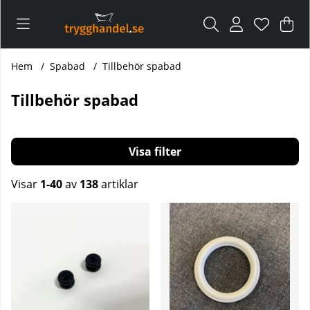
Var
Ant
.
Hem
Spabad
Tillbehör spabad
Tillbehör spabad
Filtrera
Visar
1-40
av
138
artiklar
Produkter