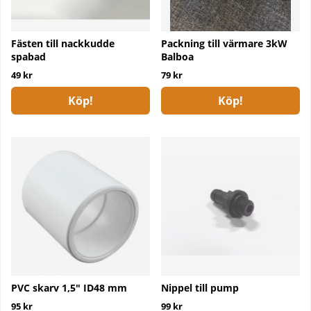
Fästen till nackkudde
Packning till värmare 3kW
spabad
Balboa
49 kr
79 kr
Köp!
Köp!
PVC skarv 1,5" ID48 mm
Nippel till pump
95 kr
99 kr