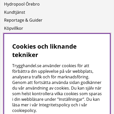
Hydropool Örebro
Kundtjänst
Reportage & Guider
Köpvillkor
Integritetspolicy
Uppgifter för leverans
Cookies och liknande
tekniker
Om oss
Trygghandel.se använder cookies för att
Företagsinformation / hitta till oss
förbättra din upplevelse på vår webbplats,
analysera trafik och för marknadsföring.
Genom att fortsätta använda sidan godkänner
Gilla oss på facebook!
du vår användning av cookies
. Du kan själv när
som helst kontrollera vilka cookies som sparas
Ta del av inspiration, tävlingar och mycket mer
i din webbläsare under ”Inställningar”. Du kan
läsa mer i vår
Integritetspolicy
och i vår
cookiepolicy
.