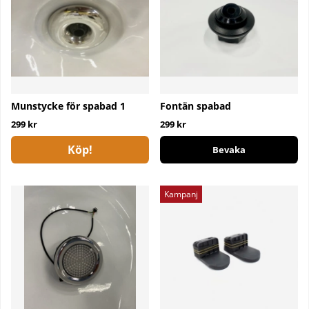
Munstycke för spabad 1
Fontän spabad
299 kr
299 kr
Köp!
Bevaka
Kampanj