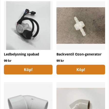
Ledbelysning spabad
Backventil Ozon-generator
99 kr
99 kr
Köp!
Köp!