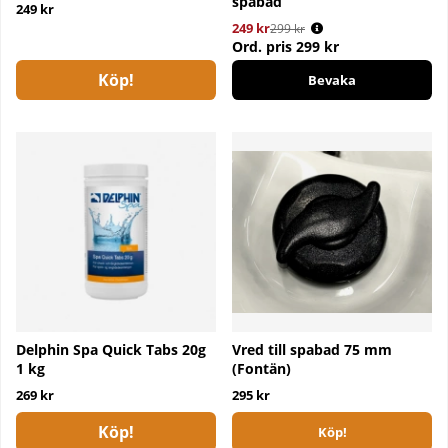
spabad
249 kr
249 kr
Ordinarie pris:
299 kr
Ord. pris
299 kr
Köp!
Bevaka
Delphin Spa Quick Tabs 20g
Vred till spabad 75 mm
1 kg
(Fontän)
269 kr
295 kr
Köp!
Köp!