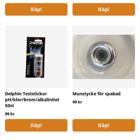
Köp!
Köp!
Delphin Teststickor
Munstycke för spabad
pH/klor/brom/alkalinitet
99 kr
50st
99 kr
Köp!
Köp!