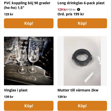
PVC koppling böj 90 grader
Long drinkglas 6-pack plast
(ho-ho) 1,5"
129 kr
Ordinarie pris:
199 kr
Ord. pris
199 kr
125 kr
Köp!
Köp!
Vinglas i plast
Mutter till värmare 2kw
139 kr
139 kr
Köp!
Köp!