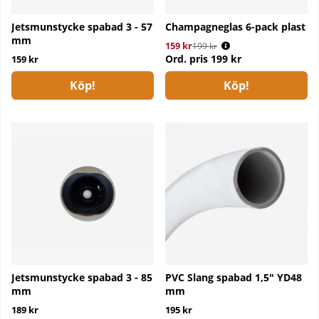
Jetsmunstycke spabad 3 - 57
Champagneglas 6-pack plast
mm
159 kr
Ordinarie pris:
199 kr
Ord. pris
199 kr
159 kr
Köp!
Köp!
Jetsmunstycke spabad 3 - 85
PVC Slang spabad 1,5" YD48
mm
mm
189 kr
195 kr