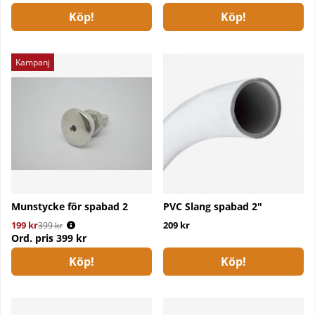
Köp!
Köp!
Kampanj
Munstycke för spabad 2
PVC Slang spabad 2"
199 kr
Ordinarie pris:
209 kr
399 kr
Ord. pris
399 kr
Köp!
Köp!