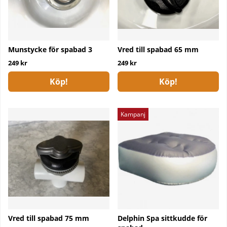
Munstycke för spabad 3
Vred till spabad 65 mm
249 kr
249 kr
Köp!
Köp!
Kampanj
Vred till spabad 75 mm
Delphin Spa sittkudde för