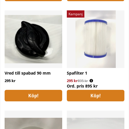
Kampanj
Vred till spabad 90 mm
Spafilter 1
295 kr
295 kr
Ordinarie pris:
895 kr
Ord. pris
895 kr
Köp!
Köp!