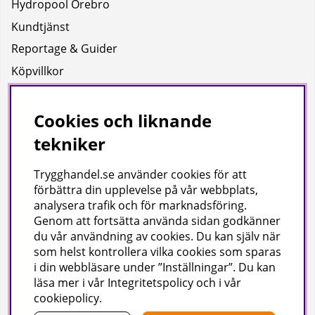
Hydropool Örebro
Kundtjänst
Reportage & Guider
Köpvillkor
Integritetspolicy
Uppgifter för leverans
Cookies och liknande
tekniker
Om oss
Trygghandel.se använder cookies för att
Företagsinformation / hitta till oss
förbättra din upplevelse på vår webbplats,
analysera trafik och för marknadsföring.
Genom att fortsätta använda sidan godkänner
Gilla oss på facebook!
du vår användning av cookies
. Du kan själv när
som helst kontrollera vilka cookies som sparas
Ta del av inspiration, tävlingar och mycket mer
i din webbläsare under ”Inställningar”. Du kan
läsa mer i vår
Integritetspolicy
och i vår
cookiepolicy
.