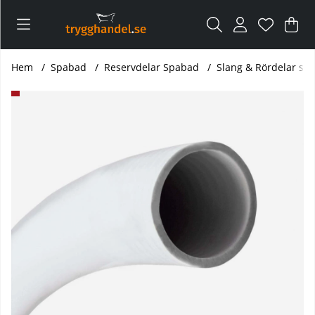
Var
Ant
.
Hem
Spabad
Reservdelar Spabad
Slang & Rördelar sp
Produktbilder PVC Slang spabad 2"