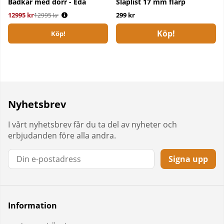
Badkar med dörr - Eda
Släplist 17 mm flärp
12995 kr
Ordinarie pris:
299 kr
12995 kr
Köp!
Köp!
Nyhetsbrev
I vårt nyhetsbrev får du ta del av nyheter och
erbjudanden före alla andra.
Signa upp
Information