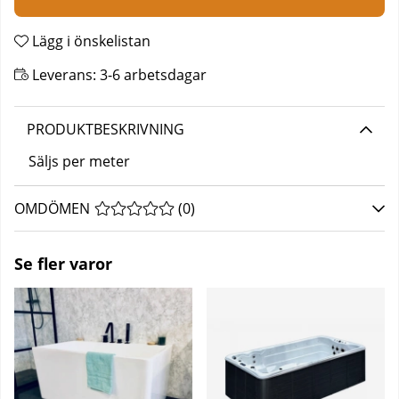
Lägg i önskelistan
Leverans:
3-6 arbetsdagar
PRODUKTBESKRIVNING
Säljs per meter
OMDÖMEN
MEDELBETYG 0 AV 5 ANTAL BETYG 0
(
0
)
Se fler varor