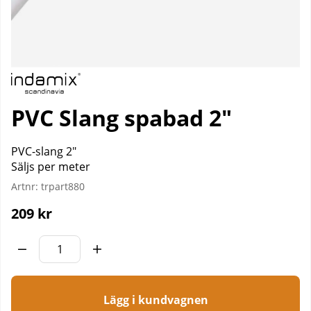
PVC Slang spabad 2"
PVC-slang 2"
Säljs per meter
Artnr:
trpart880
209
kr
Lägg i kundvagnen