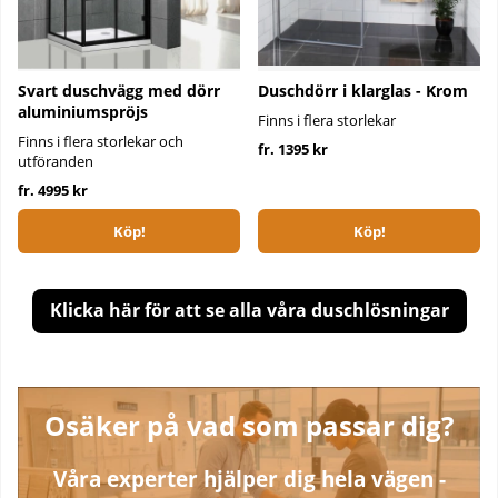
Svart duschvägg med dörr
Duschdörr i klarglas - Krom
aluminiumspröjs
Finns i flera storlekar
Finns i flera storlekar och
fr. 1395 kr
utföranden
fr. 4995 kr
Köp!
Köp!
Klicka här för att se alla våra duschlösningar
Osäker på vad som passar dig?
Våra experter hjälper dig hela vägen -