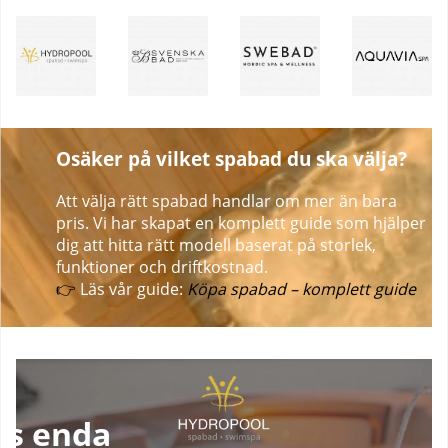
Osäker på vilket spabad du ska välja?
Att välja rätt spabad handlar om mer än bara
pris. Vi har skapat en komplett guide som hjälper
dig att hitta rätt modell baserat på storlek,
funktioner och driftkostnad.
👉
Läs vår guide:
Köpa spabad – komplett guide
s enda