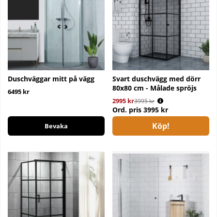
Duschväggar mitt på vägg
Svart duschvägg med dörr
80x80 cm - Målade spröjs
6495 kr
2995 kr
Ordinarie pris:
3995 kr
Ord. pris
3995 kr
Köp!
Bevaka