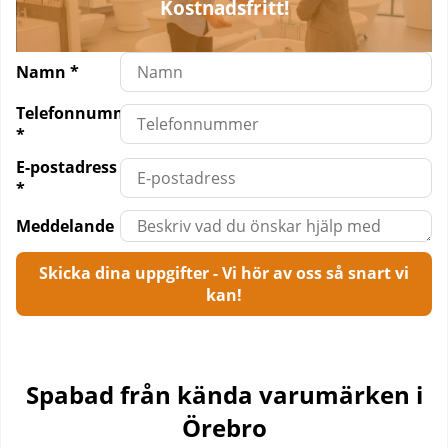
Kostnadsfritt!
Namn *
Telefonnummer
*
E-postadress
*
Meddelande
Skicka dina uppgifter - Vi hör av oss så snart vi
kan!
Spabad från kända varumärken i
Örebro