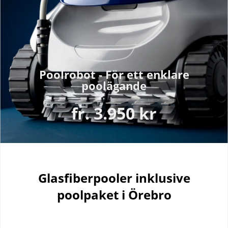
Poolrobot - För ett enklare
poolägande
fr. 3.950 kr
Glasfiberpooler inklusive
poolpaket i Örebro