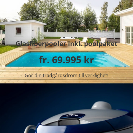
Glasfiberpooler inkl. poolpaket
fr. 69.995 kr
Gör din trädgårdsdröm till verklighet!