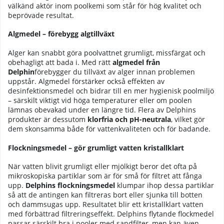
välkänd aktör inom poolkemi som står för hög kvalitet och
beprövade resultat.
Algmedel – förebygg algtillväxt
Alger kan snabbt göra poolvattnet grumligt, missfärgat och
obehagligt att bada i. Med rätt
algmedel från
Delphin
förebygger du tillväxt av alger innan problemen
uppstår. Algmedel förstärker också effekten av
desinfektionsmedel och bidrar till en mer hygienisk poolmiljö
– särskilt viktigt vid höga temperaturer eller om poolen
lämnas obevakad under en längre tid. Flera av Delphins
produkter är dessutom
klorfria och pH-neutrala
, vilket gör
dem skonsamma både för vattenkvaliteten och för badande.
Flockningsmedel – gör grumligt vatten kristallklart
När vatten blivit grumligt eller mjölkigt beror det ofta på
mikroskopiska partiklar som är för små för filtret att fånga
upp.
Delphins flockningsmedel
klumpar ihop dessa partiklar
så att de antingen kan filtreras bort eller sjunka till botten
och dammsugas upp. Resultatet blir ett kristallklart vatten
med förbättrad filtreringseffekt. Delphins flytande flockmedel
passar särskilt bra i pooler med sandfilter, men kan även