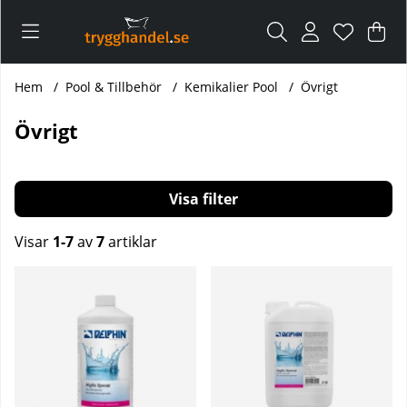
Var
Ant
.
Hem
Pool & Tillbehör
Kemikalier Pool
Övrigt
Övrigt
Filtrera
Visar
1-7
av
7
artiklar
Produkter