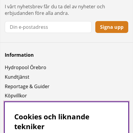
I vårt nyhetsbrev får du ta del av nyheter och
erbjudanden före alla andra.
Signa upp
Information
Hydropool Örebro
Kundtjänst
Reportage & Guider
Köpvillkor
Integritetspolicy
Uppgifter för leverans
Cookies och liknande
tekniker
Om oss