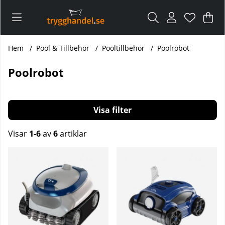
Var
Ant
.
Hem
Pool & Tillbehör
Pooltillbehör
Poolrobot
Poolrobot
Filtrera
Visar
1-6
av
6
artiklar
Produkter