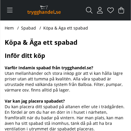
Var
Ant
.
Hem
Spabad
Köpa & Äga ett spabad
Köpa & Äga ett spabad
Inför ditt köp
Varför Indamix spabad från trygghandel.se?
Utan mellanhänder och stora inköp gör att vi kan hålla lägre
priser utan att tumma på kvalitén. Alla våra spabad är
utrustade med välkända system från Balboa. Filter, pumpar,
värmare osv. finns alltid på lager.
Var kan jag placera spabadet?
Du kan placera ditt spabad på altanen eller ute i trädgården.
En fördel är om du har en dörr in i huset i närheten,
framförallt när du badar på vintern. Har man plats, kan man
även ha sitt spabad stå inomhus, tänk då på att ha bra
ventilation i utrymmet där spabadet placeras.