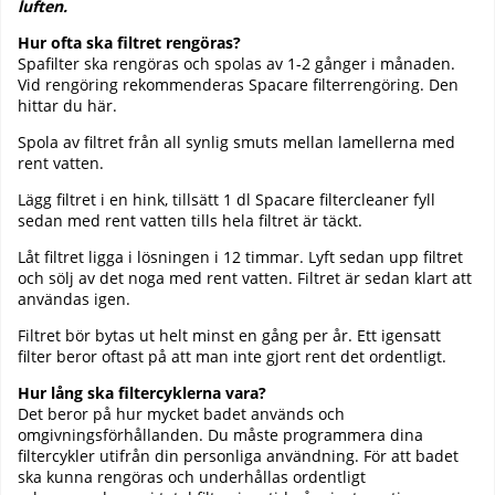
luften.
Hur ofta ska filtret rengöras?
Spafilter ska rengöras och spolas av 1-2 gånger i månaden.
Vid rengöring rekommenderas Spacare filterrengöring. Den
hittar du här.
Spola av filtret från all synlig smuts mellan lamellerna med
rent vatten.
Lägg filtret i en hink, tillsätt 1 dl Spacare filtercleaner fyll
sedan med rent vatten tills hela filtret är täckt.
Låt filtret ligga i lösningen i 12 timmar. Lyft sedan upp filtret
och sölj av det noga med rent vatten. Filtret är sedan klart att
användas igen.
Filtret bör bytas ut helt minst en gång per år. Ett igensatt
filter beror oftast på att man inte gjort rent det ordentligt.
Hur lång ska filtercyklerna vara?
Det beror på hur mycket badet används och
omgivningsförhållanden. Du måste programmera dina
filtercykler utifrån din personliga användning. För att badet
ska kunna rengöras och underhållas ordentligt