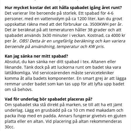
Hur mycket kostar det att hålla spabadet igång året runt?
Det varierar lite beroende på storlek. Ett spabad för 4-6
personer, med en vattenvolym på ca 1200 liter, kan du grovt
uppskattat räkna med att det förbrukar ca. 3500KWH per år.
Det är beräknat på att temeraturen håller 38 grader och att
spabadet används 3x30 minuter i veckan. Kostnad, ca 4000 kr
per år.
OBS! Detta är en ungefärlig beräkning och kan variera
beroende på användning, temperatur och KW pris
.
Kan jag sänka ner mitt spabad?
Absolut, du kan sänka ner ditt spabad i tex. Altanen eller
liknande. Tänk dock på att luckorna runt om badet ska vara
lättåtkomliga. Vid serviceärenden måste servicetekniker
komma åt alla badets komponenter. En smart grej är att lägga
remmar under badet som kan tas upp för att lyfta upp badet
om så behövs.
Vad för underlag bör spabadet placeras på?
Om spabadet ska stå direkt på marken, se till att ha ett jämt
underlag. Lägg en grusbädd på ca 10 cm med makadam och
packa ihop med en padda. Annars fungerar givetvis en gjuten
platta eller en altan. Vid placering på altan rekommenderas
30cc.