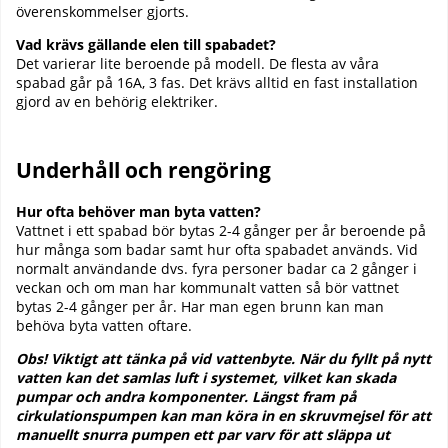
överenskommelser gjorts.
Vad krävs gällande elen till spabadet?
Det varierar lite beroende på modell. De flesta av våra
spabad går på 16A, 3 fas. Det krävs alltid en fast installation
gjord av en behörig elektriker.
Underhåll och rengöring
Hur ofta behöver man byta vatten?
Vattnet i ett spabad bör bytas 2-4 gånger per år beroende på
hur många som badar samt hur ofta spabadet används. Vid
normalt användande dvs. fyra personer badar ca 2 gånger i
veckan och om man har kommunalt vatten så bör vattnet
bytas 2-4 gånger per år. Har man egen brunn kan man
behöva byta vatten oftare.
Obs! Viktigt att tänka på vid vattenbyte. När du fyllt på nytt
vatten kan det samlas luft i systemet, vilket kan skada
pumpar och andra komponenter. Längst fram på
cirkulationspumpen kan man köra in en skruvmejsel för att
manuellt snurra pumpen ett par varv för att släppa ut