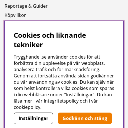
Reportage & Guider
Köpvillkor
Integritetspolicy
Uppgifter för leverans
Cookies och liknande
tekniker
Om oss
Trygghandel.se använder cookies för att
Företagsinformation / hitta till oss
förbättra din upplevelse på vår webbplats,
analysera trafik och för marknadsföring.
Genom att fortsätta använda sidan godkänner
Gilla oss på facebook!
du vår användning av cookies
. Du kan själv när
som helst kontrollera vilka cookies som sparas
Ta del av inspiration, tävlingar och mycket mer
i din webbläsare under ”Inställningar”. Du kan
läsa mer i vår
Integritetspolicy
och i vår
cookiepolicy
.
Inställningar
Godkänn och stäng