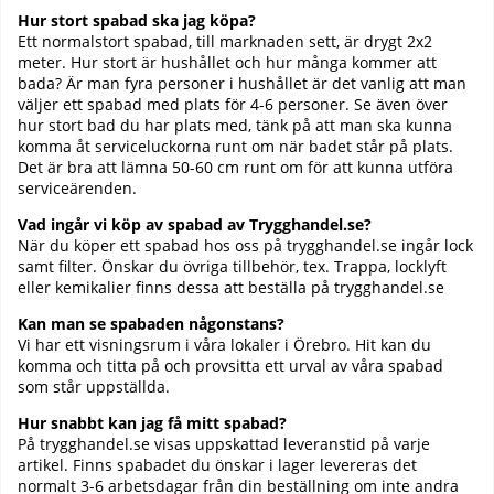
Hur stort spabad ska jag köpa?
Ett normalstort spabad, till marknaden sett, är drygt 2x2
meter. Hur stort är hushållet och hur många kommer att
bada? Är man fyra personer i hushållet är det vanlig att man
väljer ett spabad med plats för 4-6 personer. Se även över
hur stort bad du har plats med, tänk på att man ska kunna
komma åt serviceluckorna runt om när badet står på plats.
Det är bra att lämna 50-60 cm runt om för att kunna utföra
serviceärenden.
Vad ingår vi köp av spabad av Trygghandel.se?
När du köper ett spabad hos oss på trygghandel.se ingår lock
samt filter. Önskar du övriga tillbehör, tex. Trappa, locklyft
eller kemikalier finns dessa att beställa på trygghandel.se
Kan man se spabaden någonstans?
Vi har ett visningsrum i våra lokaler i Örebro. Hit kan du
komma och titta på och provsitta ett urval av våra spabad
som står uppställda.
Hur snabbt kan jag få mitt spabad?
På trygghandel.se visas uppskattad leveranstid på varje
artikel. Finns spabadet du önskar i lager levereras det
normalt 3-6 arbetsdagar från din beställning om inte andra