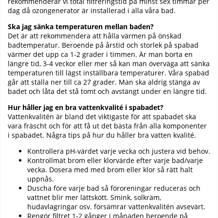
rekommenderar vi total filtreringstid på minst sex timmar per
dag då ozongenerator är installerad i alla våra bad.
Ska jag sänka temperaturen mellan baden?
Det är att rekommendera att hålla värmen på önskad
badtemperatur. Beroende på årstid och storlek på spabad
värmer det upp ca 1-2 grader i timmen. Är man borta en
längre tid, 3-4 veckor eller mer så kan man överväga att sänka
temperaturen till lägst inställbara temperaturer. Våra spabad
går att ställa ner till ca 27 grader. Man ska aldrig stänga av
badet och låta det stå tomt och avstängt under en längre tid.
Hur håller jag en bra vattenkvalité i spabadet?
Vattenkvalitén är bland det viktigaste för att spabadet ska
vara fräscht och för att få ut det bästa från alla komponenter
i spabadet. Några tips på hur du håller bra vatten kvalité.
Kontrollera pH-värdet varje vecka och justera vid behov.
Kontrollmät brom eller klorvärde efter varje bad/varje
vecka. Dosera med med brom eller klor så rätt halt
uppnås.
Duscha före varje bad så föroreningar reduceras och
vattnet blir mer lättskött. Smink, solkräm,
hudavlagringar osv. försämrar vattenkvalitén avsevärt.
Rengör filtret 1-2 gånger i månaden beroende på