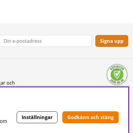
Signa upp
gar och
Inställningar
Godkänn och stäng
 som