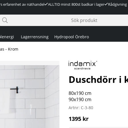
rs erfarenhet av näthandel
ALLTID minst 800st badkar i lager
Rådgivning 
lenergi
Lagerrensning
Hydropool Örebro
las - Krom
Duschdörr i 
80x190 cm
90x190 cm
Artnr:
C-3-80
1395
kr