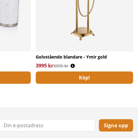
Golvstående blandare - Ymir gold
3995 kr
Ordinarie pris:
3995 kr
Köp!
Signa upp