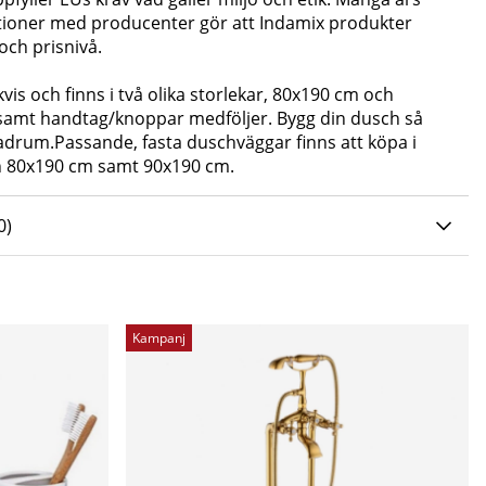
tioner med producenter gör att Indamix produkter
och prisnivå.
vis och finns i två olika storlekar, 80x190 cm och
samt handtag/knoppar medföljer. Bygg din dusch så
adrum.Passande, fasta duschväggar finns att köpa i
 80x190 cm samt 90x190 cm.
0 AV 5 ANTAL BETYG 0
0
)
Kampanj