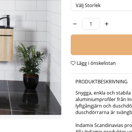
Storlek
Antal
Lägg i önskelistan
PRODUKTBESKRIVNING
Snygga, enkla och stabi
aluminiumprofiler från I
lyftgångjärn och duschdör
duschdörrarna är svängba
Indamix Scandinavias pro
Alla Indamix produkter up