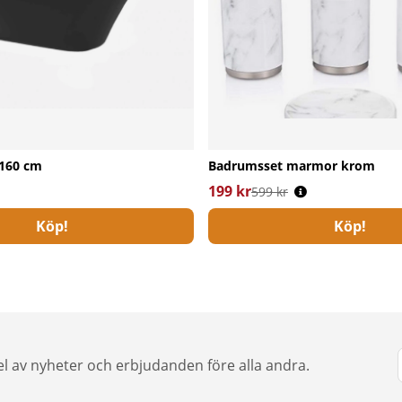
 160 cm
Badrumsset marmor krom
199 kr
Ordinarie pris:
599 kr
Köp!
Köp!
del av nyheter och erbjudanden före alla andra.