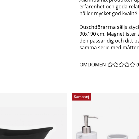
erfarenhet och goda rela
håller mycket god kvalité 
Duschdörarrna säljs styck
90x190 cm. Magnetlister 
den passar dig och ditt b
samma serie med måtten
OMDÖMEN
MEDELBETYG 
(
Kampanj