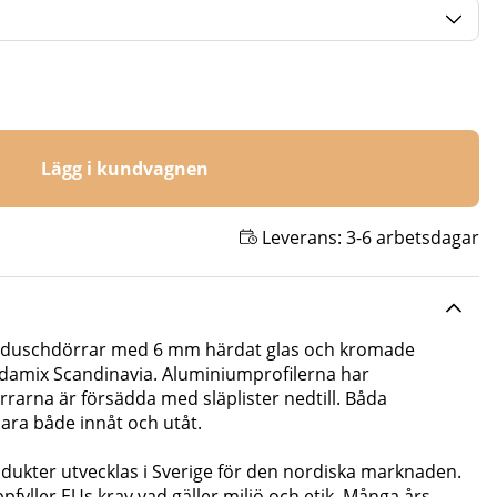
Lägg i kundvagnen
Leverans:
3-6 arbetsdagar
la duschdörrar med 6 mm härdat glas och kromade
ndamix Scandinavia. Aluminiumprofilerna har
rarna är försädda med släplister nedtill. Båda
ra både innåt och utåt.
dukter utvecklas i Sverige för den nordiska marknaden.
pfyller EUs krav vad gäller miljö och etik. Många års