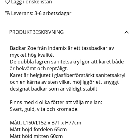
Lägg i önskelistan
Leverans:
3-6 arbetsdagar
PRODUKTBESKRIVNING
Badkar Zoe från Indamix är ett tassbadkar av
mycket hög kvalité.
De dubbla lagren sanitetsakryl gör att karet både
är bekvämt och reptåligt.
Karet är helgjutet i glasfiberförstärkt sanitetsakryl
och en kärna av sten
vilket möjliggör ett snyggt
designat badkar som är väldigt stabilt.
Finns med 4 olika fötter att välja mellan:
Svart, guld, vita och kromade.
Mått: L160/L152 x B71 x H77cm
Mått höjd fotdelen 65cm
Mått höjd mitten 60cm