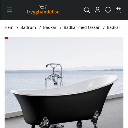
Var
Ant
.
Hem
Badrum
Badkar
Badkar med tassar
Badkar med
Produktbilder Badkar med tassar - Zoe svart