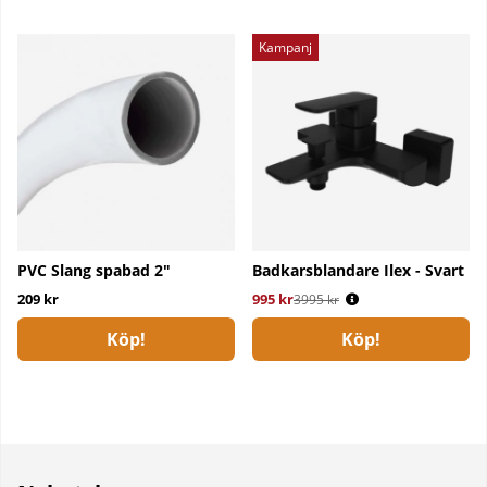
Kampanj
PVC Slang spabad 2"
Badkarsblandare Ilex - Svart
209 kr
995 kr
Ordinarie pris:
3995 kr
Köp!
Köp!