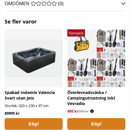
OMDÖMEN
MEDELBETYG 0 AV 5 ANTAL BETYG 0
(
0
)
Se fler varor
Kampanj
Spabad Indamix Valencia
Överlevnadsväska /
Svart utan jets
Campingutrustning inkl
Vevradio
Storlek: 320 x 230 x 97 cm
995 kr
Ordinarie pris:
995 kr
89995 kr
Köp!
Köp!