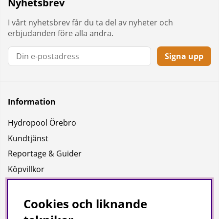
Nyhetsbrev
I vårt nyhetsbrev får du ta del av nyheter och
erbjudanden före alla andra.
Signa upp
Information
Hydropool Örebro
Kundtjänst
Reportage & Guider
Köpvillkor
Integritetspolicy
Uppgifter för leverans
Cookies och liknande