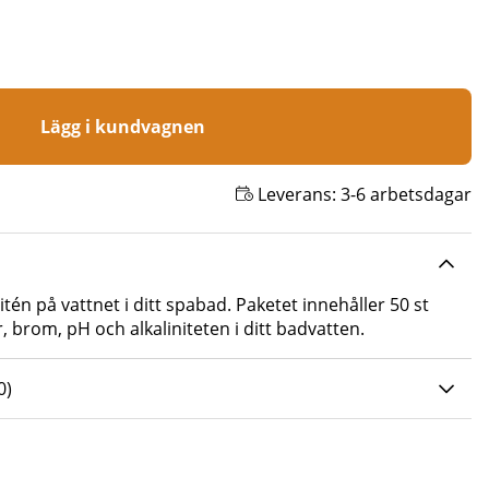
Lägg i kundvagnen
Leverans:
3-6 arbetsdagar
litén på vattnet i ditt spabad. Paketet innehåller 50 st
, brom, pH och alkaliniteten i ditt badvatten.
0 AV 5 ANTAL BETYG 0
0
)