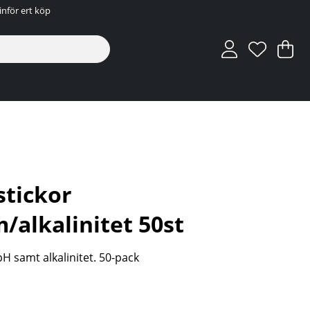
inför ert köp
V
An
.
stickor
/alkalinitet 50st
pH samt alkalinitet. 50-pack