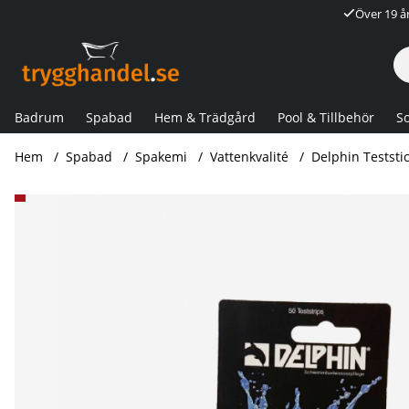
Över 19 å
Badrum
Spabad
Hem & Trädgård
Pool & Tillbehör
So
Hem
Spabad
Spakemi
Vattenkvalité
Delphin Teststic
Produktbilder Delphin Teststickor pH/klor/brom/alkalinitet