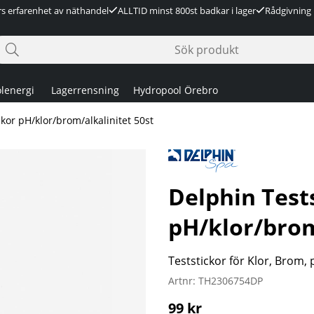
rs erfarenhet av näthandel
ALLTID minst 800st badkar i lager
Rådgivning 
lenergi
Lagerrensning
Hydropool Örebro
kor pH/klor/brom/alkalinitet 50st
 50st
Delphin Test
pH/klor/brom
Teststickor för Klor, Brom, 
Artnr:
TH2306754DP
99
kr