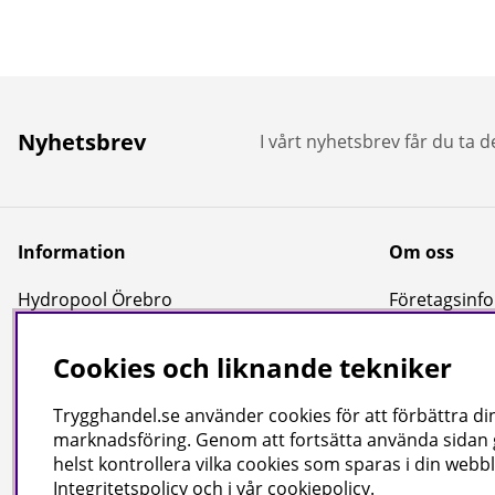
Nyhetsbrev
I vårt nyhetsbrev får du ta 
Information
Om oss
Hydropool Örebro
Företagsinfor
Kundtjänst
Cookies och liknande tekniker
Reportage & Guider
Köpvillkor
Trygghandel.se använder cookies för att förbättra din
Integritetspolicy
marknadsföring. Genom att fortsätta använda sidan
helst kontrollera vilka cookies som sparas i din webbl
Uppgifter för leverans
Integritetspolicy
och i vår
cookiepolicy
.