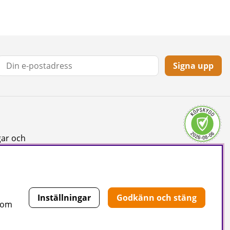
Signa upp
gar och
Inställningar
Godkänn och stäng
 som