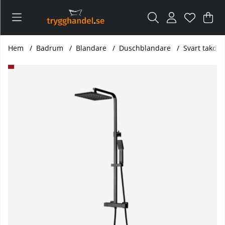
Var
Ant
.
Hem
Badrum
Blandare
Duschblandare
Svart takdu
Produktbilder Svart takduschset med termostatblandare s