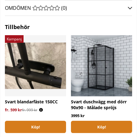
OMDÖMEN
MEDELBETYG 0 AV 5 ANTAL BETYG 0
(
0
)
Tillbehör
Kampanj
Svart blandarfäste 150CC
Svart duschvägg med dörr
90x90 - Målade spröjs
fr. 599 kr
Ordinarie pris:
fr. 999 kr
3995 kr
Köp!
Köp!