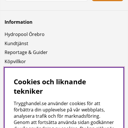
Information
Hydropool Örebro
Kundtjänst
Reportage & Guider
Köpvillkor
Integritetspolicy
Uppgifter för leverans
Cookies och liknande
tekniker
Om oss
Trygghandel.se använder cookies för att
Företagsinformation / hitta till oss
förbättra din upplevelse på vår webbplats,
analysera trafik och för marknadsföring.
Genom att fortsätta använda sidan godkänner
Gilla oss på facebook!