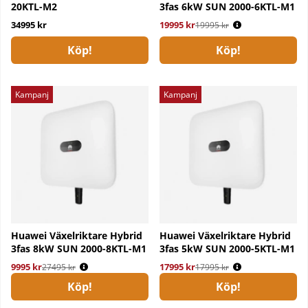
20KTL-M2
3fas 6kW SUN 2000-6KTL-M1
34995 kr
19995 kr
Ordinarie pris:
19995 kr
Köp!
Köp!
Kampanj
Kampanj
Huawei Växelriktare Hybrid
Huawei Växelriktare Hybrid
3fas 8kW SUN 2000-8KTL-M1
3fas 5kW SUN 2000-5KTL-M1
9995 kr
Ordinarie pris:
17995 kr
Ordinarie pris:
27495 kr
17995 kr
Köp!
Köp!