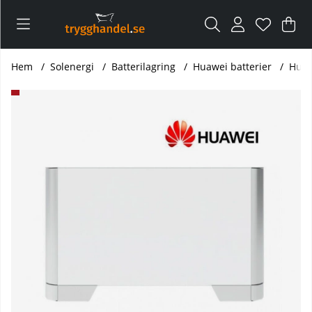
Var
Ant
.
Hem
Solenergi
Batterilagring
Huawei batterier
Huaw
Produktbilder Huawei LUNA2000-5-E0 Batteri modul