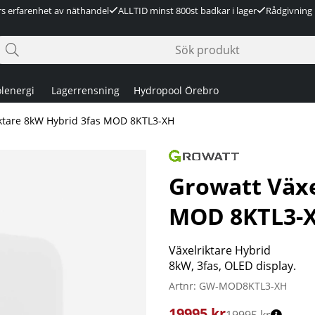
rs erfarenhet av näthandel
ALLTID minst 800st badkar i lager
Rådgivning 
lenergi
Lagerrensning
Hydropool Örebro
iktare 8kW Hybrid 3fas MOD 8KTL3-XH
8KTL3-XH
Growatt Växe
MOD 8KTL3-
Växelriktare Hybrid
8kW, 3fas, OLED display.
Artnr:
GW-MOD8KTL3-XH
19995
kr