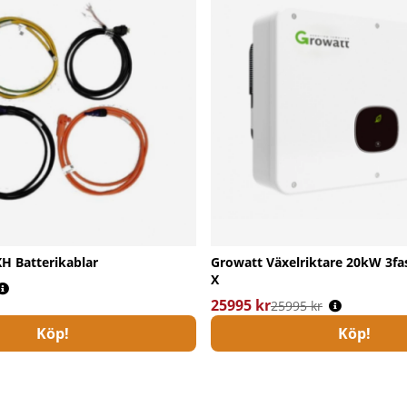
H Batterikablar
Growatt Växelriktare 20kW 3fa
X
s:
25995 kr
Ordinarie pris:
25995 kr
Köp!
Köp!