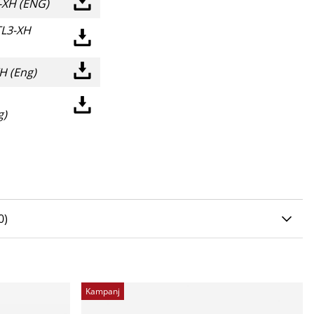
-XH (ENG)
TL3-XH
H (Eng)
g)
0 AV 5 ANTAL BETYG 0
0
)
Kampanj