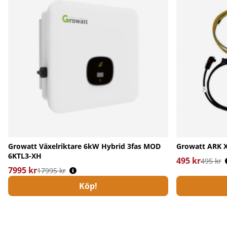
Growatt Växelriktare 6kW Hybrid 3fas MOD
Growatt ARK X
6KTL3-XH
495 kr
Ordinarie pri
495 kr
7995 kr
Ordinarie pris:
17995 kr
Köp!