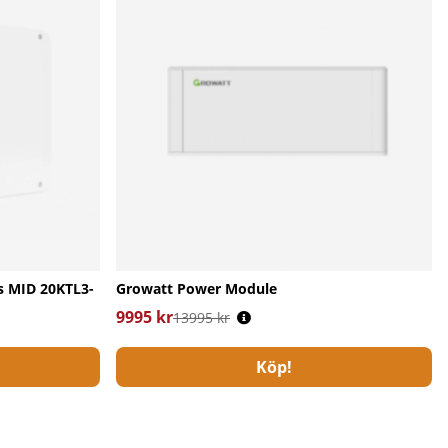
s MID 20KTL3-
Growatt Power Module
9995 kr
Ordinarie pris:
13995 kr
Köp!