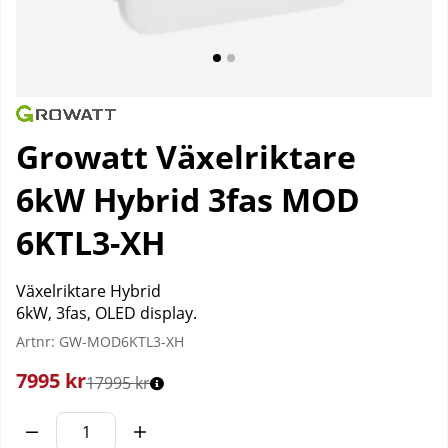
Growatt Växelriktare
6kW Hybrid 3fas MOD
6KTL3-XH
Växelriktare Hybrid
6kW, 3fas, OLED display.
Artnr:
GW-MOD6KTL3-XH
7995
kr
17995 kr