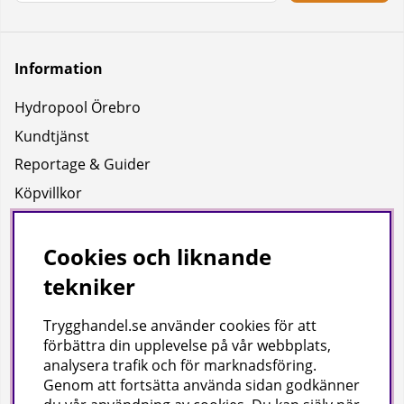
Information
Hydropool Örebro
Kundtjänst
Reportage & Guider
Köpvillkor
Integritetspolicy
Uppgifter för leverans
Cookies och liknande
tekniker
Om oss
Trygghandel.se använder cookies för att
Företagsinformation / hitta till oss
förbättra din upplevelse på vår webbplats,
analysera trafik och för marknadsföring.
Genom att fortsätta använda sidan godkänner
Gilla oss på facebook!