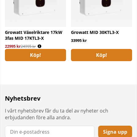
Growatt Växelriktare 17kW
Growatt MID 30KTL3-X
3fas MID 17KTL3-X
33995 kr
22995 kr
Ordinarie pris:
24995 kr
Köp!
Köp!
Nyhetsbrev
I vårt nyhetsbrev får du ta del av nyheter och
erbjudanden före alla andra.
Signa upp