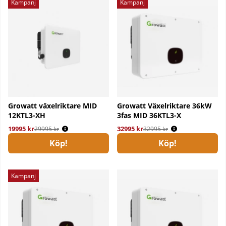
Kampanj
Kampanj
Growatt växelriktare MID
Growatt Växelriktare 36kW
12KTL3-XH
3fas MID 36KTL3-X
19995 kr
Ordinarie pris:
32995 kr
Ordinarie pris:
29995 kr
32995 kr
Köp!
Köp!
Kampanj