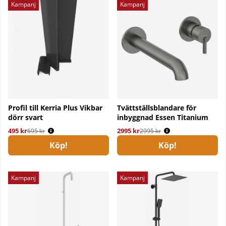
Kampanj
Kampanj
Profil till Kerria Plus Vikbar
Tvättställsblandare för
dörr svart
inbyggnad Essen Titanium
495 kr
Ordinarie pris:
2995 kr
Ordinarie pris:
695 kr
2995 kr
Köp!
Köp!
Kampanj
Kampanj