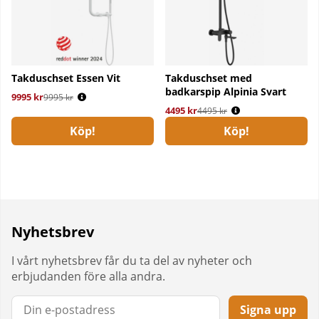
Takduschset Essen Vit
Takduschset med
badkarspip Alpinia Svart
9995 kr
Ordinarie pris:
9995 kr
4495 kr
Ordinarie pris:
4495 kr
Köp!
Köp!
Nyhetsbrev
I vårt nyhetsbrev får du ta del av nyheter och
erbjudanden före alla andra.
Signa upp