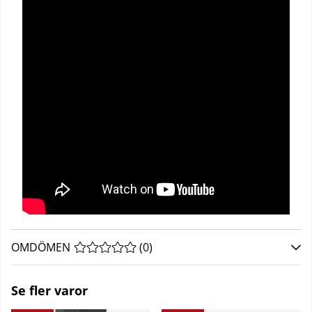
OMDÖMEN
MEDELBETYG 0 AV 5 ANTAL BETYG 0
(
0
)
Se fler varor