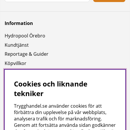
Information
Hydropool Örebro
Kundtjänst
Reportage & Guider
Köpvillkor
Integritetspolicy
Uppgifter för leverans
Cookies och liknande
tekniker
Om oss
Trygghandel.se använder cookies för att
Företagsinformation / hitta till oss
förbättra din upplevelse på vår webbplats,
analysera trafik och för marknadsföring.
Genom att fortsätta använda sidan godkänner
Gilla oss på facebook!