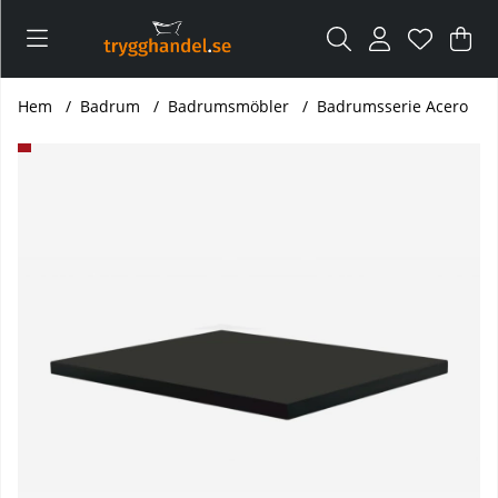
Var
Ant
.
Hem
Badrum
Badrumsmöbler
Badrumsserie Acero
Produktbilder Acero hyllplan 367x267 mm svart