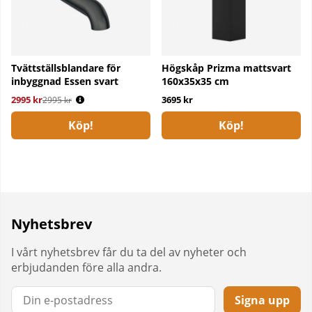
Tvättställsblandare för
Högskåp Prizma mattsvart
inbyggnad Essen svart
160x35x35 cm
2995 kr
Ordinarie pris:
3695 kr
2995 kr
Köp!
Köp!
Nyhetsbrev
I vårt nyhetsbrev får du ta del av nyheter och
erbjudanden före alla andra.
Signa upp