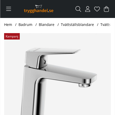
Var
Ant
.
Hem
Badrum
Blandare
Tvättställsblandare
Tvättstä
Produktbilder Tvättställsblandare Blur krom
Kampanj