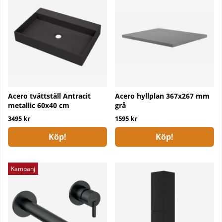
Acero tvättställ Antracit
Acero hyllplan 367x267 mm
metallic 60x40 cm
grå
3495 kr
1595 kr
Köp!
Köp!
Kampanj