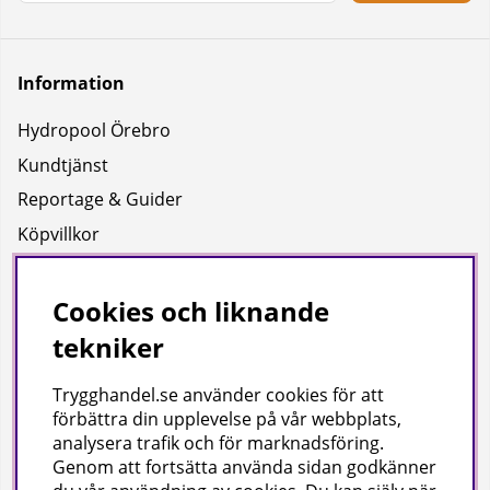
Information
Hydropool Örebro
Kundtjänst
Reportage & Guider
Köpvillkor
Integritetspolicy
Uppgifter för leverans
Cookies och liknande
tekniker
Om oss
Trygghandel.se använder cookies för att
Företagsinformation / hitta till oss
förbättra din upplevelse på vår webbplats,
analysera trafik och för marknadsföring.
Genom att fortsätta använda sidan godkänner
Gilla oss på facebook!