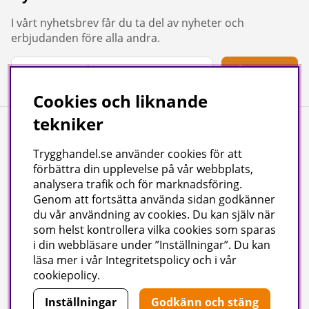
I vårt nyhetsbrev får du ta del av nyheter och
erbjudanden före alla andra.
Signa upp
Cookies och liknande
tekniker
Information
Trygghandel.se använder cookies för att
Hydropool Örebro
förbättra din upplevelse på vår webbplats,
analysera trafik och för marknadsföring.
Kundtjänst
Genom att fortsätta använda sidan godkänner
Reportage & Guider
du vår användning av cookies
. Du kan själv när
Köpvillkor
som helst kontrollera vilka cookies som sparas
i din webbläsare under ”Inställningar”. Du kan
Integritetspolicy
läsa mer i vår
Integritetspolicy
och i vår
Uppgifter för leverans
cookiepolicy
.
Inställningar
Godkänn och stäng