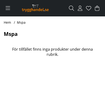
Var
Ant
.
Hem
Mspa
Mspa
Produkter
För tillfället finns inga produkter under denna
rubrik.