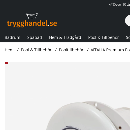
Över 19 å
Badrum
Spabad
Hem & Trädgård
Pool & Tillbehör
So
Hem
Pool & Tillbehör
Pooltillbehör
VITALIA Premium P
Produktbilder VITALIA Premium Poollampa RGB