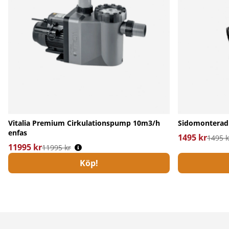
Vitalia Premium Cirkulationspump 10m3/h
Sidomonterad ve
enfas
1495 kr
Ordinarie pri
1495 k
11995 kr
Ordinarie pris:
11995 kr
Köp!