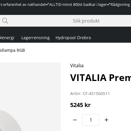
rs erfarenhet av näthandel
ALLTID minst 800st badkar i lager
Rådgivning 
lenergi
Lagerrensning
Hydropool Örebro
oollampa RGB
Vitalia
VITALIA Pre
Artnr:
CF-451560511
5245
kr