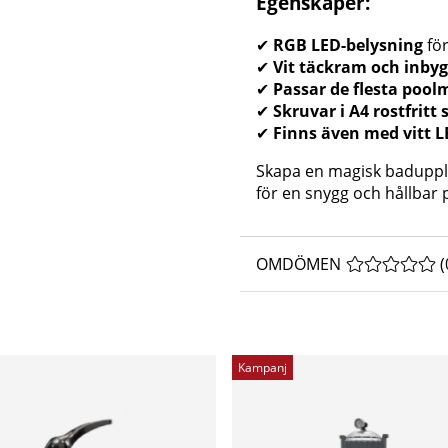
Egenskaper:
✔
RGB LED-belysning
för
✔
Vit täckram och inby
✔
Passar de flesta pool
✔
Skruvar i A4 rostfritt 
✔
Finns även med vitt L
Skapa en magisk badupp
för en snygg och hållbar 
OMDÖMEN
MEDELBETYG 
(
Kampanj