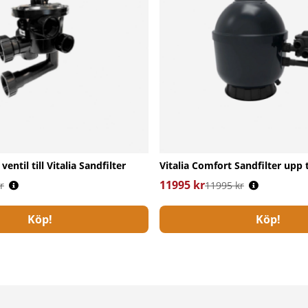
ntil till Vitalia Sandfilter
Vitalia Comfort Sandfilter upp 
s:
11995 kr
Ordinarie pris:
r
11995 kr
Köp!
Köp!