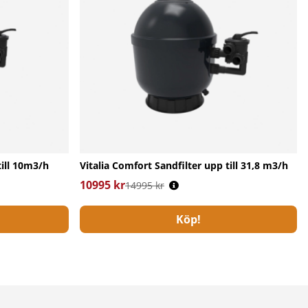
till 10m3/h
Vitalia Comfort Sandfilter upp till 31,8 m3/h
10995 kr
Ordinarie pris:
14995 kr
Köp!