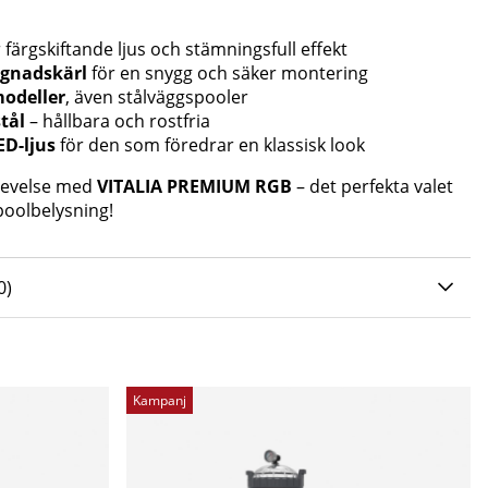
 färgskiftande ljus och stämningsfull effekt
ggnadskärl
för en snygg och säker montering
modeller
, även stålväggspooler
stål
– hållbara och rostfria
ED-ljus
för den som föredrar en klassisk look
levelse med
VITALIA PREMIUM RGB
– det perfekta valet
poolbelysning!
0 AV 5 ANTAL BETYG 0
0
)
Kampanj