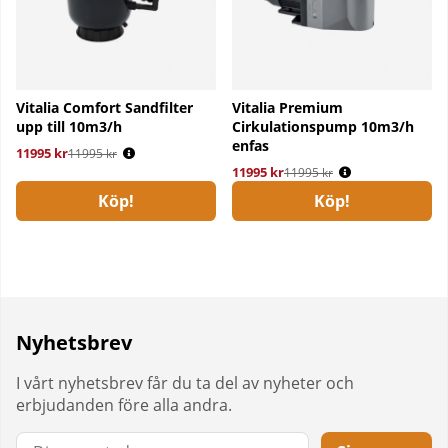
Vitalia Comfort Sandfilter
Vitalia Premium
upp till 10m3/h
Cirkulationspump 10m3/h
enfas
11995 kr
Ordinarie pris:
11995 kr
11995 kr
Ordinarie pris:
11995 kr
Köp!
Köp!
Nyhetsbrev
I vårt nyhetsbrev får du ta del av nyheter och
erbjudanden före alla andra.