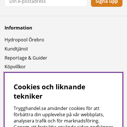
Signa upp
Information
Hydropool Örebro
Kundtjänst
Reportage & Guider
Köpvillkor
Integritetspolicy
Uppgifter för leverans
Cookies och liknande
tekniker
Om oss
Trygghandel.se använder cookies för att
Företagsinformation / hitta till oss
förbättra din upplevelse på vår webbplats,
analysera trafik och för marknadsföring.