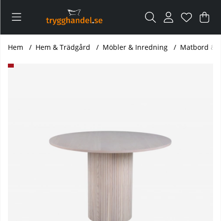
Var
Ant
.
Hem
Hem & Trädgård
Möbler & Inredning
Matbord & 
Produktbilder VENTURE HOME Bianca – matbord