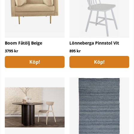
Boom Fåtölj Beige
Lönneberga Pinnstol Vit
3795 kr
895 kr
Köp!
Köp!