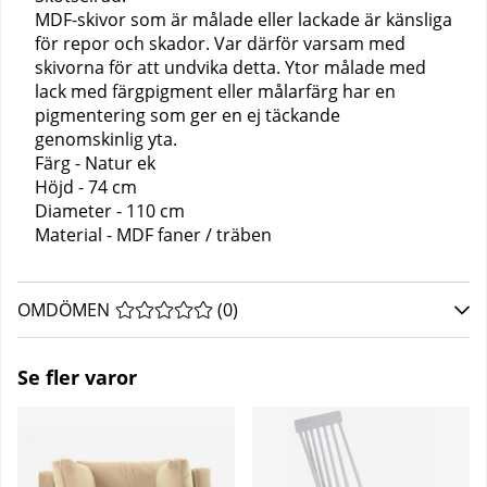
MDF-skivor som är målade eller lackade är känsliga
för repor och skador. Var därför varsam med
skivorna för att undvika detta. Ytor målade med
lack med färgpigment eller målarfärg har en
pigmentering som ger en ej täckande
genomskinlig yta.
Färg - Natur ek
Höjd - 74 cm
Diameter - 110 cm
Material - MDF faner / träben
OMDÖMEN
MEDELBETYG 0 AV 5 ANTAL BETYG 0
(
0
)
Se fler varor