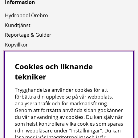
Information
Hydropool Örebro
Kundtjänst
Reportage & Guider
Köpvillkor
Integritetspolicy
Uppgifter för leverans
Cookies och liknande
tekniker
Om oss
Trygghandel.se använder cookies för att
Företagsinformation / hitta till oss
förbättra din upplevelse på vår webbplats,
analysera trafik och för marknadsföring.
Genom att fortsätta använda sidan godkänner
Gilla oss på facebook!
du vår användning av cookies
. Du kan själv när
som helst kontrollera vilka cookies som sparas
Ta del av inspiration, tävlingar och mycket mer
i din webbläsare under ”Inställningar”. Du kan
läsa mer i vår
Integritetspolicy
och i vår