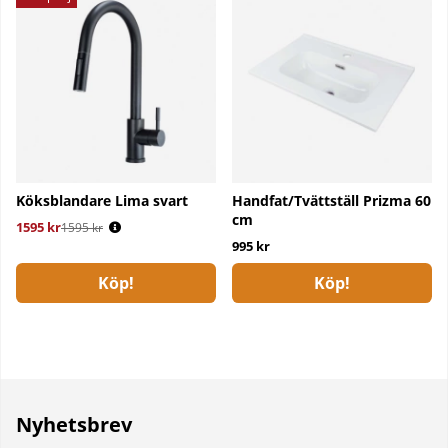
Köksblandare Lima svart
Handfat/Tvättställ Prizma 60
cm
1595 kr
Ordinarie pris:
1595 kr
995 kr
Köp!
Köp!
Nyhetsbrev