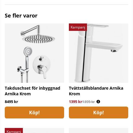
Se fler varor
Kampanj
Takduschset för inbyggnad
Tvättställsblandare Arnika
Arnika Krom
Krom
8495 kr
1395 kr
Ordinarie pris:
1395 kr
Köp!
Köp!
Kampanj