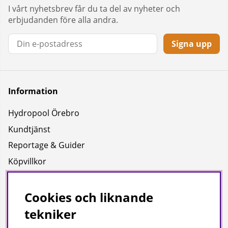
I vårt nyhetsbrev får du ta del av nyheter och
erbjudanden före alla andra.
Signa upp
Information
Hydropool Örebro
Kundtjänst
Reportage & Guider
Köpvillkor
Integritetspolicy
Uppgifter för leverans
Cookies och liknande
tekniker
Om oss