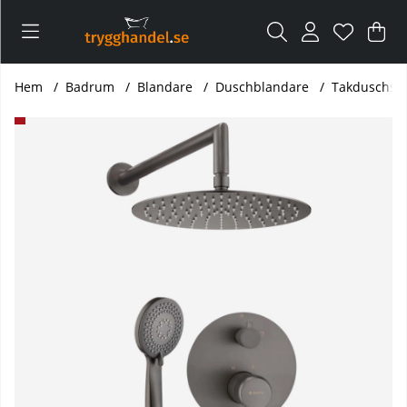
Var
Ant
.
Hem
Badrum
Blandare
Duschblandare
Takduschset
Produktbilder Takduschset för inbyggnad Arnika Titanium