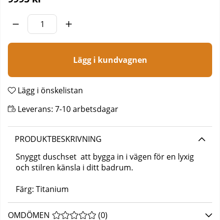
Lägg i kundvagnen
Lägg i önskelistan
Leverans:
7-10 arbetsdagar
PRODUKTBESKRIVNING
Snyggt duschset att bygga in i vägen för en lyxig
och stilren känsla i ditt badrum.
Färg: Titanium
OMDÖMEN
MEDELBETYG 0 AV 5 ANTAL BETYG 0
(
0
)