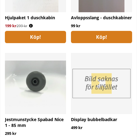
Hjulpaket 1 duschkabin
Avloppsslang - duschkabiner
199 kr
Ordinarie pris:
99 kr
299 kr
Köp!
Köp!
Jestmunstycke Spabad Nice
Display bubbelbadkar
1 - 85 mm
499 kr
295 kr