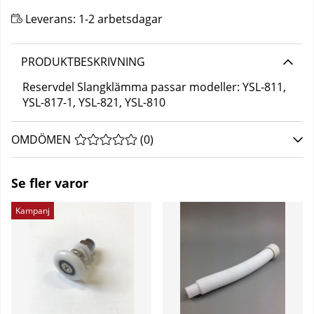
Leverans:
1-2 arbetsdagar
PRODUKTBESKRIVNING
Reservdel Slangklämma passar modeller: YSL-811,
YSL-817-1, YSL-821, YSL-810
OMDÖMEN
MEDELBETYG 0 AV 5 ANTAL BETYG 0
(
0
)
Se fler varor
Kampanj