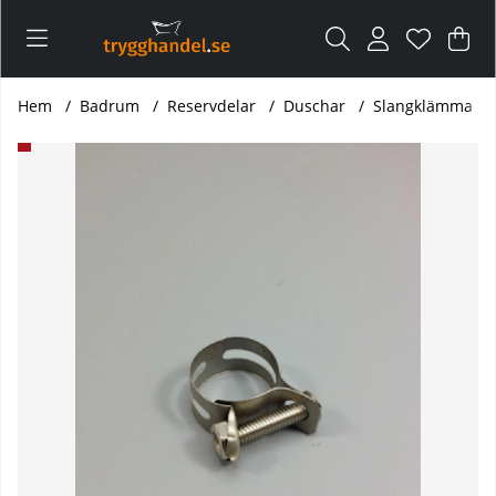
Var
Ant
.
Hem
Badrum
Reservdelar
Duschar
Slangklämma
Produktbilder Slangklämma