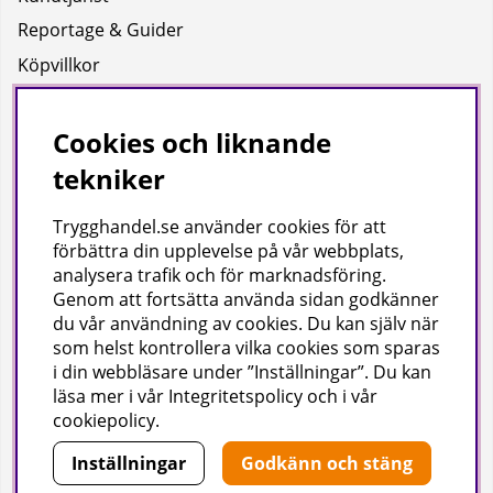
Reportage & Guider
Köpvillkor
Integritetspolicy
Uppgifter för leverans
Cookies och liknande
tekniker
Om oss
Trygghandel.se använder cookies för att
Företagsinformation / hitta till oss
förbättra din upplevelse på vår webbplats,
analysera trafik och för marknadsföring.
Genom att fortsätta använda sidan godkänner
Gilla oss på facebook!
du vår användning av cookies
. Du kan själv när
som helst kontrollera vilka cookies som sparas
Ta del av inspiration, tävlingar och mycket mer
i din webbläsare under ”Inställningar”. Du kan
läsa mer i vår
Integritetspolicy
och i vår
cookiepolicy
.
Inställningar
Godkänn och stäng