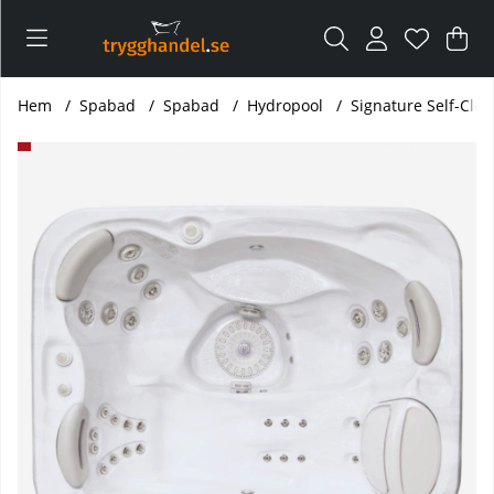
Var
Ant
.
Hem
Spabad
Spabad
Hydropool
Signature Self-Cle
Produktbilder Signature Self-Cleaning 379