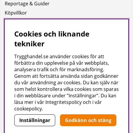
Reportage & Guider
Köpvillkor
Integritetspolicy
Uppgifter för leverans
Cookies och liknande
tekniker
Om oss
Trygghandel.se använder cookies för att
Företagsinformation / hitta till oss
förbättra din upplevelse på vår webbplats,
analysera trafik och för marknadsföring.
Genom att fortsätta använda sidan godkänner
Gilla oss på facebook!
du vår användning av cookies
. Du kan själv när
som helst kontrollera vilka cookies som sparas
Ta del av inspiration, tävlingar och mycket mer
i din webbläsare under ”Inställningar”. Du kan
läsa mer i vår
Integritetspolicy
och i vår
cookiepolicy
.
Inställningar
Godkänn och stäng