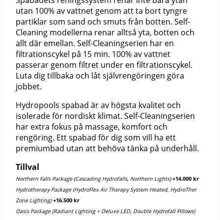
Spabadets reningssystem renar inte bara ytan
utan 100% av vattnet genom att ta bort tyngre
partiklar som sand och smuts från botten. Self-
Cleaning modellerna renar alltså yta, botten och
allt där emellan. Self-Cleaningserien har en
filtrationscykel på 15 min. 100% av vattnet
passerar genom filtret under en filtrationscykel.
Luta dig tillbaka och låt självrengöringen göra
jobbet.
Hydropools spabad är av högsta kvalitet och
isolerade för nordiskt klimat. Self-Cleaningserien
har extra fokus på massage, komfort och
rengöring. Ett spabad för dig som vill ha ett
premiumbad utan att behöva tänka på underhåll.
Tillval
Northern Falls Package (Cascading Hydrofalls, Northern Lights)
+14.000 kr
Hydrotherapy Package (HydroFlex Air Therapy System Heated, HydroTher
Zone Lighting)
+16.500 kr
Oasis Package (Radiant Lighting + Deluxe LED, Double Hydrofall Pillows)