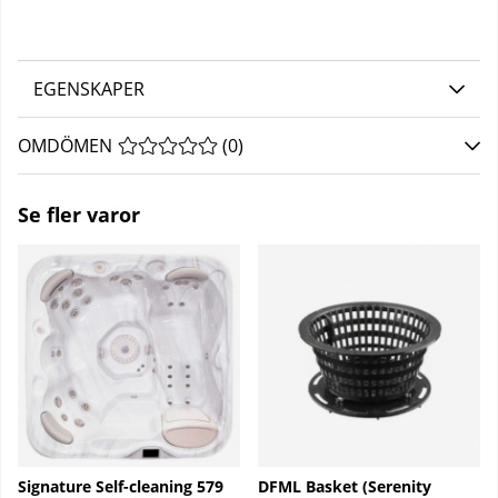
EGENSKAPER
OMDÖMEN
MEDELBETYG 0 AV 5 ANTAL BETYG 0
(
0
)
Se fler varor
Signature Self-cleaning 579
DFML Basket (Serenity