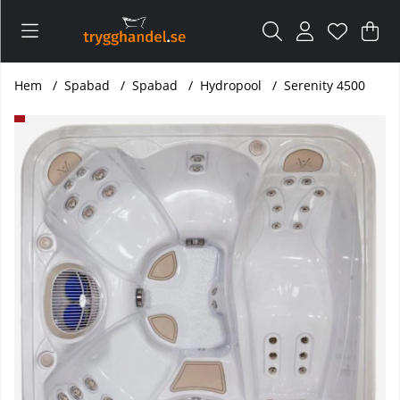
Var
Ant
.
Hem
Spabad
Spabad
Hydropool
Serenity 4500
Produktbilder Serenity 4500