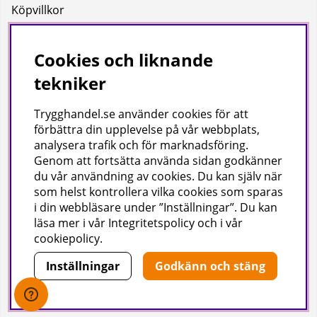
Köpvillkor
Integritetspolicy
Uppgifter för leverans
Cookies och liknande
tekniker
Om oss
Trygghandel.se använder cookies för att
Företagsinformation / hitta till oss
förbättra din upplevelse på vår webbplats,
analysera trafik och för marknadsföring.
Genom att fortsätta använda sidan godkänner
Gilla oss på facebook!
du vår användning av cookies
. Du kan själv när
som helst kontrollera vilka cookies som sparas
Ta del av inspiration, tävlingar och mycket mer
i din webbläsare under ”Inställningar”. Du kan
läsa mer i vår
Integritetspolicy
och i vår
cookiepolicy
.
Inställningar
Godkänn och stäng