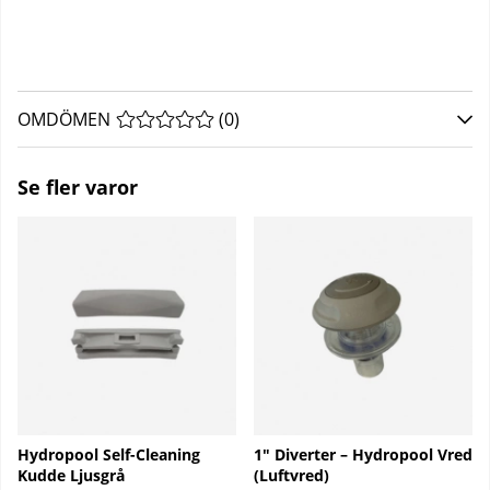
OMDÖMEN
MEDELBETYG 0 AV 5 ANTAL BETYG 0
(
0
)
Se fler varor
Hydropool Self-Cleaning
1″ Diverter – Hydropool Vred
Kudde Ljusgrå
(Luftvred)