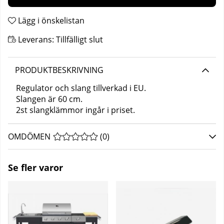
Lägg i önskelistan
Leverans:
Tillfälligt slut
PRODUKTBESKRIVNING
Regulator och slang tillverkad i EU.
Slangen är 60 cm.
2st slangklämmor ing
år i priset.
OMDÖMEN
MEDELBETYG 0 AV 5 ANTAL BETYG 0
(
0
)
Se fler varor