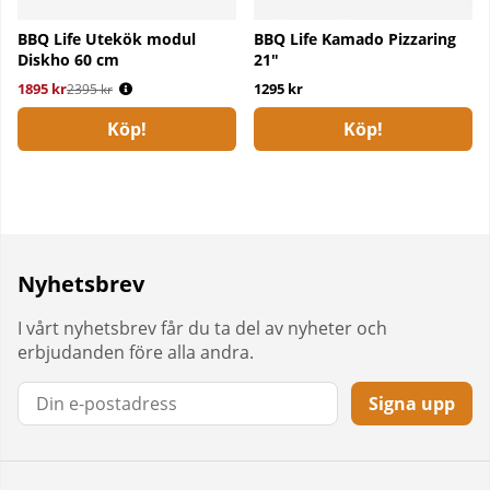
BBQ Life Utekök modul
BBQ Life Kamado Pizzaring
Diskho 60 cm
21"
1895 kr
Ordinarie pris:
1295 kr
2395 kr
Köp!
Köp!
Nyhetsbrev
I vårt nyhetsbrev får du ta del av nyheter och
erbjudanden före alla andra.
Signa upp