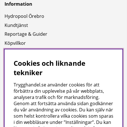
Information
Hydropool Örebro
Kundtjänst
Reportage & Guider
Köpvillkor
Integritetspolicy
Uppgifter för leverans
Cookies och liknande
tekniker
Om oss
Trygghandel.se använder cookies för att
Företagsinformation / hitta till oss
förbättra din upplevelse på vår webbplats,
analysera trafik och för marknadsföring.
Genom att fortsätta använda sidan godkänner
Gilla oss på facebook!
du vår användning av cookies
. Du kan själv när
som helst kontrollera vilka cookies som sparas
Ta del av inspiration, tävlingar och mycket mer
i din webbläsare under ”Inställningar”. Du kan