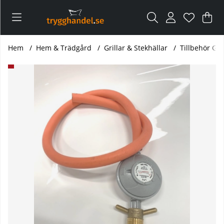
Var
Ant
.
Hem
Hem & Trädgård
Grillar & Stekhällar
Tillbehör Gri
Produktbilder Regulator och slang