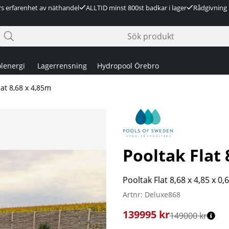
rs erfarenhet av näthandel
ALLTID minst 800st badkar i lager
Rådgivning 
lenergi
Lagerrensning
Hydropool Örebro
lat 8,68 x 4,85m
Pooltak Flat 
Pooltak Flat 8,68 x 4,85 x 0
Artnr:
Deluxe868
139995
kr
149000 kr