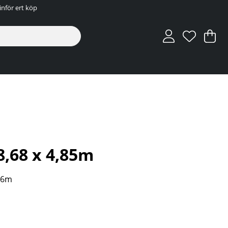
inför ert köp
V
An
.
8,68 x 4,85m
,66m