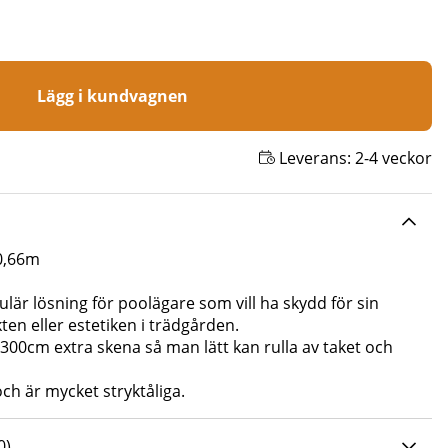
Lägg i kundvagnen
Leverans:
2-4 veckor
 0,66m
ulär lösning för poolägare som vill ha skydd för sin
kten eller estetiken i trädgården.
300cm extra skena så man lätt kan rulla av taket och
 och är mycket stryktåliga.
0 AV 5 ANTAL BETYG 0
0
)