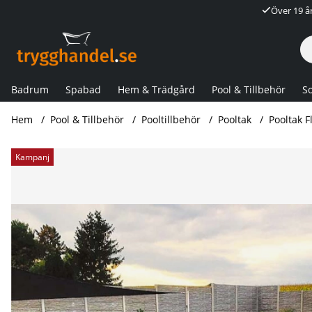
Över 19 å
Badrum
Spabad
Hem & Trädgård
Pool & Tillbehör
So
Hem
Pool & Tillbehör
Pooltillbehör
Pooltak
Pooltak F
Produktbilder Pooltak Flat 8,68 x 4,85m
Kampanj