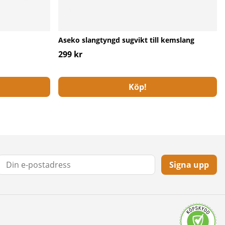
Aseko slangtyngd sugvikt till kemslang
299 kr
Köp!
Signa upp