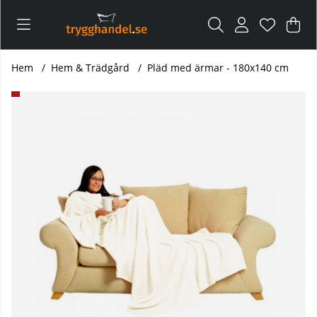
Var
Ant
.
Hem
Hem & Trädgård
Pläd med ärmar - 180x140 cm
Produktbilder Pläd med ärmar - 180x140 cm