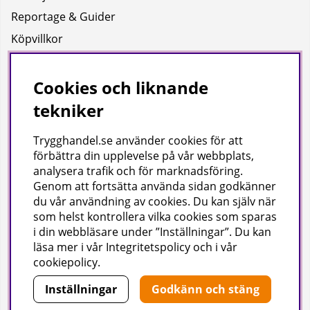
Reportage & Guider
Köpvillkor
Integritetspolicy
Uppgifter för leverans
Cookies och liknande
tekniker
Om oss
Trygghandel.se använder cookies för att
Företagsinformation / hitta till oss
förbättra din upplevelse på vår webbplats,
analysera trafik och för marknadsföring.
Genom att fortsätta använda sidan godkänner
Gilla oss på facebook!
du vår användning av cookies
. Du kan själv när
som helst kontrollera vilka cookies som sparas
Ta del av inspiration, tävlingar och mycket mer
i din webbläsare under ”Inställningar”. Du kan
läsa mer i vår
Integritetspolicy
och i vår
cookiepolicy
.
Inställningar
Godkänn och stäng