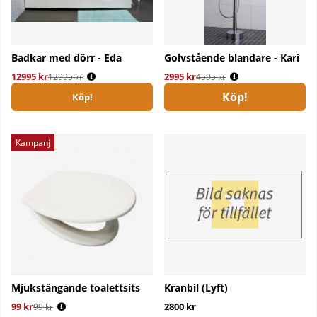
Badkar med dörr - Eda
Golvstående blandare - Kari
12995 kr
Ordinarie pris:
2995 kr
Ordinarie pris:
12995 kr
4595 kr
Köp!
Köp!
Kampanj
Mjukstängande toalettsits
Kranbil (Lyft)
99 kr
Ordinarie pris:
2800 kr
99 kr