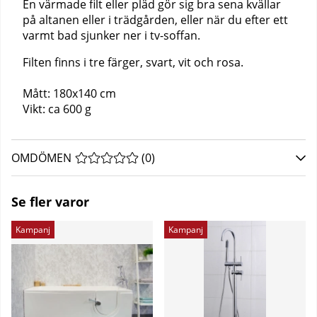
En värmade filt eller pläd gör sig bra sena kvällar
på altanen eller i trädgården, eller när du efter ett
varmt bad sjunker ner i tv-soffan.
Filten finns i tre färger, svart, vit och rosa.
Mått: 180x140 cm
Vikt: ca 600 g
OMDÖMEN
MEDELBETYG 0 AV 5 ANTAL BETYG 0
(
0
)
Se fler varor
Kampanj
Kampanj