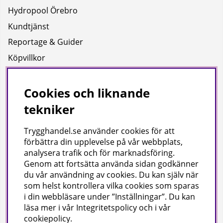
Hydropool Örebro
Kundtjänst
Reportage & Guider
Köpvillkor
Integritetspolicy
Uppgifter för leverans
Cookies och liknande
tekniker
Om oss
Trygghandel.se använder cookies för att
Företagsinformation / hitta till oss
förbättra din upplevelse på vår webbplats,
analysera trafik och för marknadsföring.
Genom att fortsätta använda sidan godkänner
Gilla oss på facebook!
du vår användning av cookies
. Du kan själv när
som helst kontrollera vilka cookies som sparas
Ta del av inspiration, tävlingar och mycket mer
i din webbläsare under ”Inställningar”. Du kan
läsa mer i vår
Integritetspolicy
och i vår
cookiepolicy
.