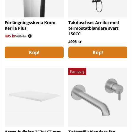
Förlängningsskena Krom
Takduschset Arnika med
Kerria Plus
termostatblandare svart
150CC
495 kr
Ordinarie pris:
495 kr
4995 kr
Köp!
Köp!
Kampanj
Acero hyllplan 367x167 mm
Tvättställsblandare för