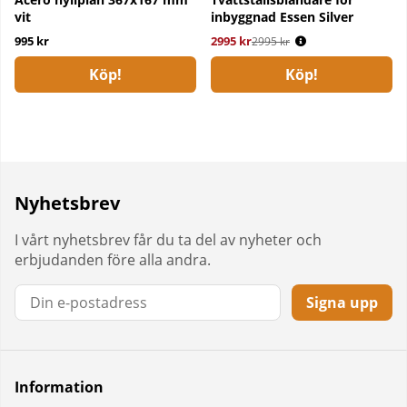
vit
inbyggnad Essen Silver
995 kr
2995 kr
Ordinarie pris:
2995 kr
Köp!
Köp!
Nyhetsbrev
I vårt nyhetsbrev får du ta del av nyheter och
erbjudanden före alla andra.
Signa upp
Information