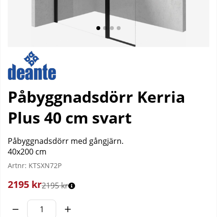
Påbyggnadsdörr Kerria
Plus 40 cm svart
Påbyggnadsdörr med gångjärn.
40x200 cm
Artnr:
KTSXN72P
2195
kr
2195 kr