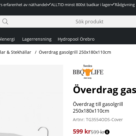
rs erfarenhet av näthandel
ALLTID minst 800st badkar i lager
Rådgivning 
lenergi
Lagerrensning
Hydropool Örebro
llar & Stekhällar
Överdrag gasolgrill 250x180x110cm
Överdrag gas
Överdrag till gasolgrill
250x180x110cm
Artnr:
TG3554ODS-Cover
599
kr
599 kr