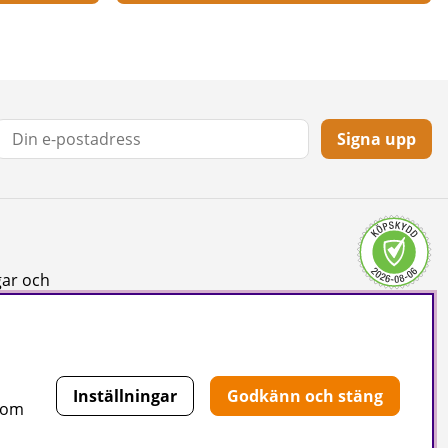
Signa upp
gar och
Inställningar
Godkänn och stäng
 som