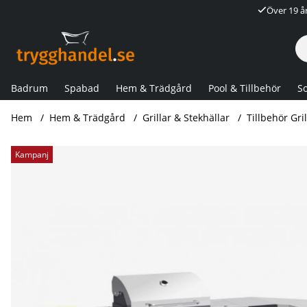
Över 19 å
Badrum
Spabad
Hem & Trädgård
Pool & Tillbehör
So
Hem
Hem & Trädgård
Grillar & Stekhällar
Tillbehör Gri
Produktbilder Överdrag gasolgrill 250x180x110cm
Kampanj