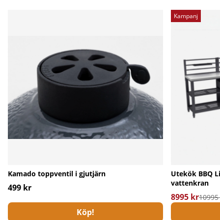
Kampanj
Kamado toppventil i gjutjärn
Utekök BBQ Li
vattenkran
499 kr
8995 kr
Ordinarie pri
10995 
Köp!