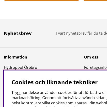
Nyhetsbrev
I vårt nyhetsbrev får du ta 
Information
Om oss
Hydropool Örebro
Företagsinfor
Kundtjänst
Cookies och liknande tekniker
Reportage & Guider
Köpvillkor
Trygghandel.se använder cookies för att förbättra din
Integritetspolicy
marknadsföring. Genom att fortsätta använda sidan
helst kontrollera vilka cookies som sparas i din webbl
Uppgifter för leverans