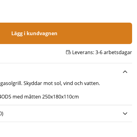
Lägg i kundvagnen
Leverans:
3-6 arbetsdagar
 gasolgrill. Skyddar mot sol, vind och vatten.
4ODS
med måtten 250x180x110cm
0 AV 5 ANTAL BETYG 0
0
)