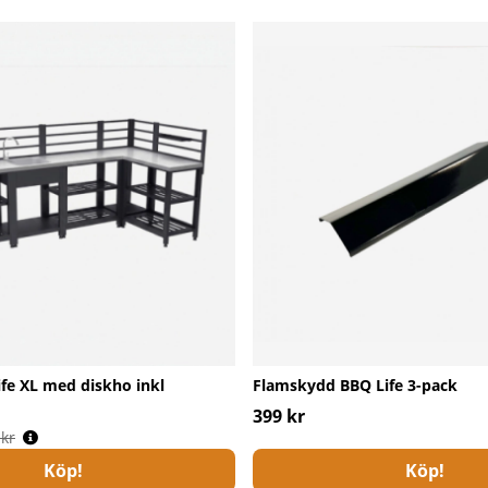
fe XL med diskho inkl
Flamskydd BBQ Life 3-pack
399 kr
s:
kr
Köp!
Köp!