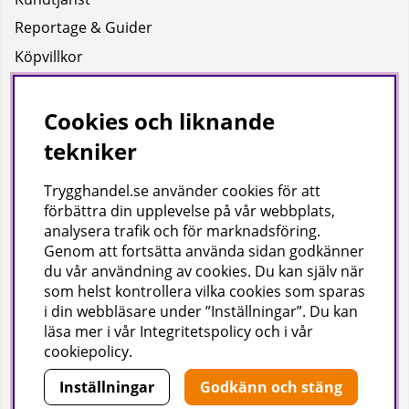
Reportage & Guider
Köpvillkor
Integritetspolicy
Uppgifter för leverans
Cookies och liknande
tekniker
Om oss
Trygghandel.se använder cookies för att
Företagsinformation / hitta till oss
förbättra din upplevelse på vår webbplats,
analysera trafik och för marknadsföring.
Genom att fortsätta använda sidan godkänner
Gilla oss på facebook!
du vår användning av cookies
. Du kan själv när
som helst kontrollera vilka cookies som sparas
Ta del av inspiration, tävlingar och mycket mer
i din webbläsare under ”Inställningar”. Du kan
läsa mer i vår
Integritetspolicy
och i vår
cookiepolicy
.
Inställningar
Godkänn och stäng