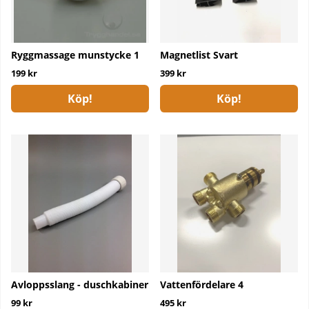
Ryggmassage munstycke 1
Magnetlist Svart
199 kr
399 kr
Köp!
Köp!
Avloppsslang - duschkabiner
Vattenfördelare 4
99 kr
495 kr