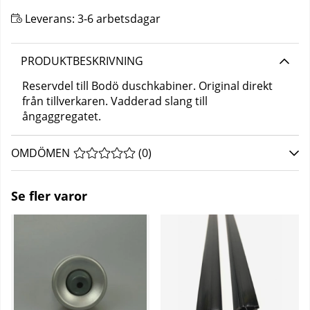
Leverans:
3-6 arbetsdagar
PRODUKTBESKRIVNING
Reservdel till Bodö duschkabiner. Original direkt
från tillverkaren. Vadderad slang till
ångaggregatet.
OMDÖMEN
MEDELBETYG 0 AV 5 ANTAL BETYG 0
(
0
)
Se fler varor