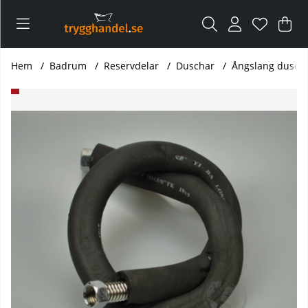
Var
Ant
.
Hem
Badrum
Reservdelar
Duschar
Ångslang dusch
Produktbilder Ångslang duschkabin