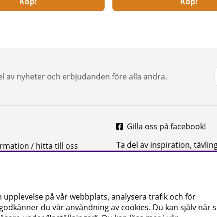
Köp!
Köp!
del av nyheter och erbjudanden före alla andra.
Gilla oss på facebook!
Ta del av inspiration, tävlin
mation / hitta till oss
mycket mer
 upplevelse på vår webbplats, analysera trafik och för
 godkänner du vår användning av cookies
. Du kan själv när