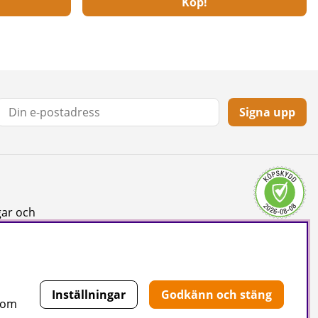
Köp!
Signa upp
gar och
Inställningar
Godkänn och stäng
 som