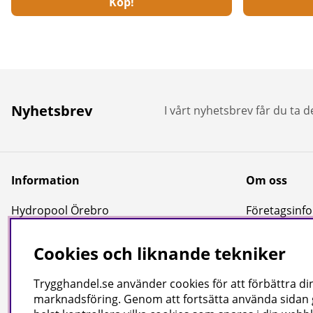
Köp!
Nyhetsbrev
I vårt nyhetsbrev får du ta 
Information
Om oss
Hydropool Örebro
Företagsinfor
Kundtjänst
Cookies och liknande tekniker
Reportage & Guider
Köpvillkor
Trygghandel.se använder cookies för att förbättra din
Integritetspolicy
marknadsföring. Genom att fortsätta använda sidan