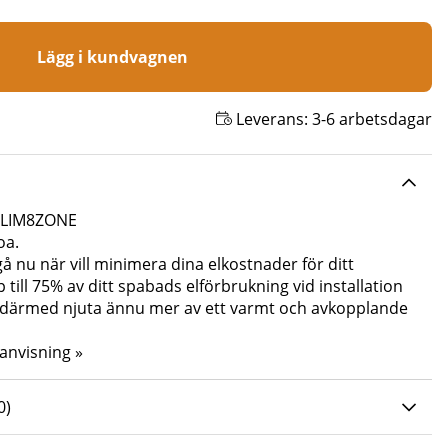
Lägg i kundvagnen
Leverans:
3-6 arbetsdagar
CLIM8ZONE
oa.
 gå nu när vill minimera dina elkostnader för ditt
till 75% av ditt spabads elförbrukning vid installation
 därmed njuta ännu mer av ett varmt och avkopplande
anvisning »
0 AV 5 ANTAL BETYG 0
0
)