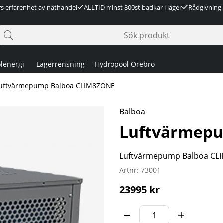
rs erfarenhet av näthandel
ALLTID minst 800st badkar i lager
Rådgivning 
lenergi
Lagerrensning
Hydropool Örebro
uftvärmepump Balboa CLIM8ZONE
Balboa
Luftvärmep
Luftvärmepump Balboa CL
Artnr:
73001
23995
kr