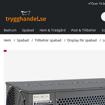
Över 19 å
Badrum
Spabad
Hem & Trädgård
Pool & Tillbehör
So
Hem
Spabad
Tillbehör spabad
Display för spabad
L
Produktbilder Luftvärmepump Balboa CLIM8ZONE