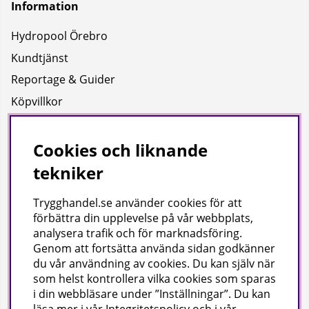
Information
Hydropool Örebro
Kundtjänst
Reportage & Guider
Köpvillkor
Integritetspolicy
Uppgifter för leverans
Cookies och liknande
tekniker
Om oss
Trygghandel.se använder cookies för att
Företagsinformation / hitta till oss
förbättra din upplevelse på vår webbplats,
analysera trafik och för marknadsföring.
Genom att fortsätta använda sidan godkänner
Gilla oss på facebook!
du vår användning av cookies
. Du kan själv när
som helst kontrollera vilka cookies som sparas
Ta del av inspiration, tävlingar och mycket mer
i din webbläsare under ”Inställningar”. Du kan