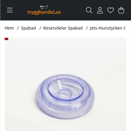
Var
Ant
.
Hem
Spabad
Reservdelar Spabad
Jets-munstycken & Vr
Produktbilder Lock till vred Ø 95 mm