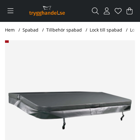
Var
Ant
.
Hem
Spabad
Tillbehör spabad
Lock till spabad
Lock
Produktbilder Lock spabad fyrkantigt 220x220 cm