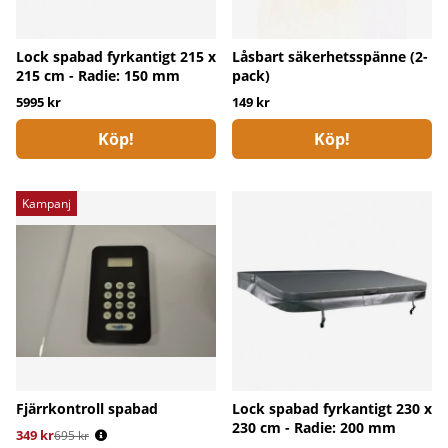
Lock spabad fyrkantigt 215 x
Låsbart säkerhetsspänne (2-
215 cm - Radie: 150 mm
pack)
5995 kr
149 kr
Köp!
Köp!
Kampanj
Fjärrkontroll spabad
Lock spabad fyrkantigt 230 x
230 cm - Radie: 200 mm
349 kr
Ordinarie pris:
695 kr