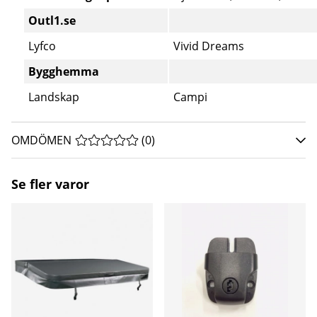
Outl1.se
Lyfco
Vivid Dreams
Bygghemma
Landskap
Campi
OMDÖMEN
MEDELBETYG 0 AV 5 ANTAL BETYG 0
(
0
)
Se fler varor