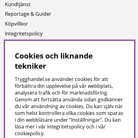
Kundtjänst
Reportage & Guider
Köpvillkor
Integritetspolicy
Uppgifter för leverans
Cookies och liknande
Om oss
tekniker
Företagsinformation / hitta till oss
Trygghandel.se använder cookies för att
förbättra din upplevelse på vår webbplats,
Gilla oss på facebook!
analysera trafik och för marknadsföring.
Genom att fortsätta använda sidan godkänner
Ta del av inspiration, tävlingar och mycket mer
du vår användning av cookies
. Du kan själv när
som helst kontrollera vilka cookies som sparas
i din webbläsare under ”Inställningar”. Du kan
läsa mer i vår
Integritetspolicy
och i vår
cookiepolicy
.