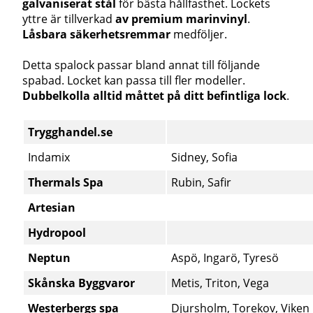
galvaniserat stål
för bästa hållfasthet.
Lockets
yttre är tillverkad
av premium marinvinyl
.
Låsbara säkerhetsremmar
medföljer.
Detta spalock passar bland annat till följande
spabad. Locket kan passa till fler modeller.
Dubbelkolla alltid måttet på ditt befintliga lock
.
Trygghandel.se
Indamix
Sidney, Sofia
Thermals Spa
Rubin, Safir
Artesian
Hydropool
Neptun
Aspö, Ingarö, Tyresö
Skånska Byggvaror
Metis, Triton, Vega
Westerbergs spa
Djursholm, Torekov, Viken