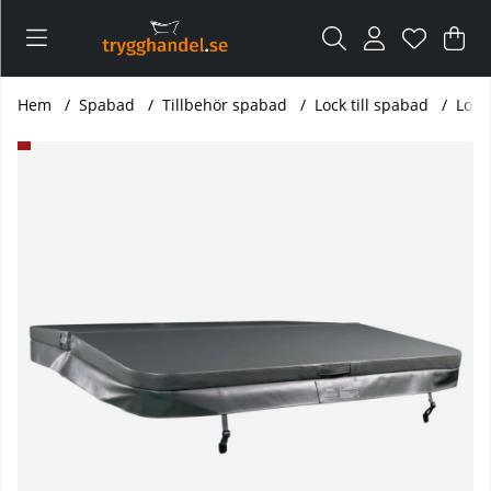
Var
Ant
.
Hem
Spabad
Tillbehör spabad
Lock till spabad
Lock
Produktbilder Lock spabad rektangulärt 200x150 cm