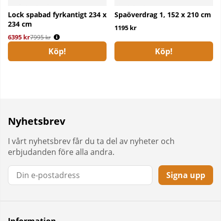
Lock spabad fyrkantigt 234 x
Spaöverdrag 1, 152 x 210 cm
234 cm
1195 kr
6395 kr
Ordinarie pris:
7995 kr
Köp!
Köp!
Nyhetsbrev
I vårt nyhetsbrev får du ta del av nyheter och
erbjudanden före alla andra.
Signa upp