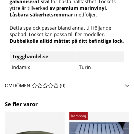
galvaniserat stål
för bästa hållfasthet. Lockets
yttre är tillverkad
av premium marinvinyl
.
Låsbara säkerhetsremmar
medföljer.
Detta spalock passar bland annat till följande
spabad. Locket kan passa till fler modeller.
Dubbelkolla alltid måttet på ditt befintliga lock
.
Trygghandel.se
Indamix
Turin
OMDÖMEN
MEDELBETYG 0 AV 5 ANTAL BETYG 0
(
0
)
Se fler varor
Kampanj