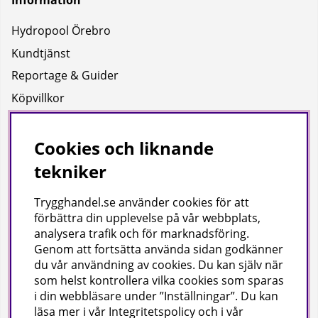
Information
Hydropool Örebro
Kundtjänst
Reportage & Guider
Köpvillkor
Integritetspolicy
Uppgifter för leverans
Cookies och liknande
tekniker
Om oss
Trygghandel.se använder cookies för att
Företagsinformation / hitta till oss
förbättra din upplevelse på vår webbplats,
analysera trafik och för marknadsföring.
Genom att fortsätta använda sidan godkänner
Gilla oss på facebook!
du vår användning av cookies
. Du kan själv när
som helst kontrollera vilka cookies som sparas
Ta del av inspiration, tävlingar och mycket mer
i din webbläsare under ”Inställningar”. Du kan
läsa mer i vår
Integritetspolicy
och i vår