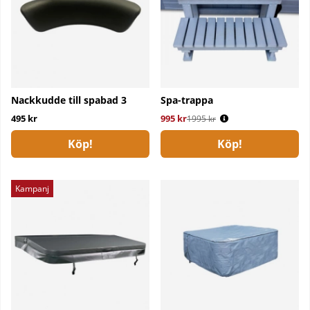
Nackkudde till spabad 3
Spa-trappa
495 kr
995 kr
Ordinarie pris:
1995 kr
Köp!
Köp!
Kampanj