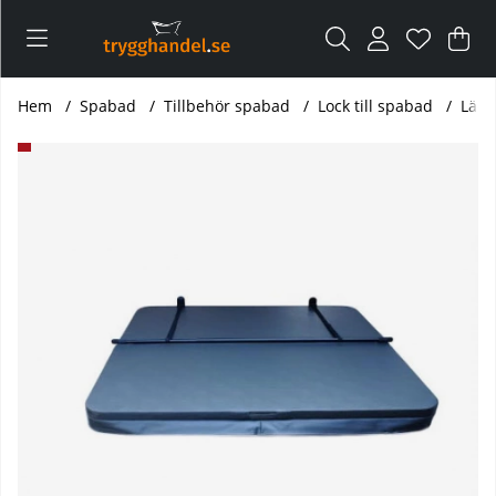
Var
Ant
.
Hem
Spabad
Tillbehör spabad
Lock till spabad
Läde
Produktbilder Läderöverdrag till spalock 220 x 220 cm