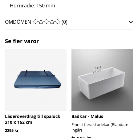
Hörnradie: 150 mm
OMDÖMEN
MEDELBETYG 0 AV 5 ANTAL BETYG 0
(
0
)
Se fler varor
Läderöverdrag till spalock
Badkar - Malus
210 x 152 cm
Finns i flera storlekar (Blandare
ingår)
2295 kr
fr. 8495 kr