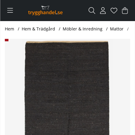
Var
Ant
.
Hem
Hem & Trädgård
Möbler & Inredning
Mattor
K
Produktbilder Kali Svart - 300 x 200 cm