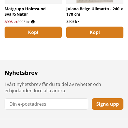
Matgrupp Holmsund
Julana Beige Ullmatta - 240 x
Svart/Natur
170 cm
8995 kr
Ordinarie pris:
3295 kr
8995 kr
Köp!
Köp!
Nyhetsbrev
I vårt nyhetsbrev får du ta del av nyheter och
erbjudanden före alla andra.
Signa upp