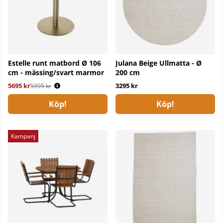
Estelle runt matbord Ø 106
Julana Beige Ullmatta - Ø
cm - mässing/svart marmor
200 cm
5695 kr
Ordinarie pris:
3295 kr
5995 kr
Köp!
Köp!
Kampanj