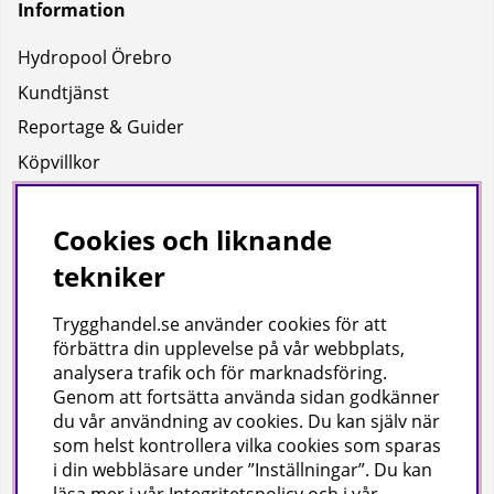
Information
Hydropool Örebro
Kundtjänst
Reportage & Guider
Köpvillkor
Integritetspolicy
Uppgifter för leverans
Cookies och liknande
tekniker
Om oss
Trygghandel.se använder cookies för att
Företagsinformation / hitta till oss
förbättra din upplevelse på vår webbplats,
analysera trafik och för marknadsföring.
Genom att fortsätta använda sidan godkänner
Gilla oss på facebook!
du vår användning av cookies
. Du kan själv när
som helst kontrollera vilka cookies som sparas
Ta del av inspiration, tävlingar och mycket mer
i din webbläsare under ”Inställningar”. Du kan