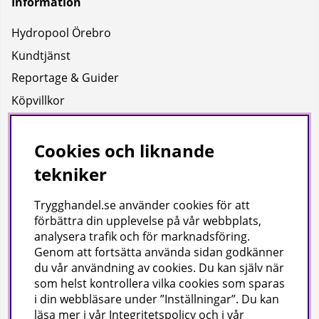
Information
Hydropool Örebro
Kundtjänst
Reportage & Guider
Köpvillkor
Integritetspolicy
Uppgifter för leverans
Cookies och liknande
tekniker
Om oss
Trygghandel.se använder cookies för att
Företagsinformation / hitta till oss
förbättra din upplevelse på vår webbplats,
analysera trafik och för marknadsföring.
Genom att fortsätta använda sidan godkänner
Gilla oss på facebook!
du vår användning av cookies
. Du kan själv när
som helst kontrollera vilka cookies som sparas
Ta del av inspiration, tävlingar och mycket mer
i din webbläsare under ”Inställningar”. Du kan
läsa mer i vår
Integritetspolicy
och i vår