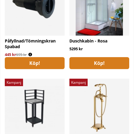
Påfyllnad/Tömningskran
Duschkabin - Rosa
Spabad
5295 kr
445 kr
Ordinarie pris:
695 kr
Köp!
Köp!
Kampanj
Kampanj