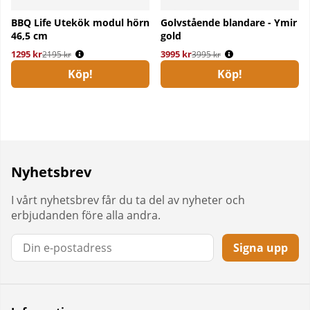
BBQ Life Utekök modul hörn
Golvstående blandare - Ymir
46,5 cm
gold
1295 kr
Ordinarie pris:
3995 kr
Ordinarie pris:
2195 kr
3995 kr
Köp!
Köp!
Nyhetsbrev
I vårt nyhetsbrev får du ta del av nyheter och
erbjudanden före alla andra.
Signa upp