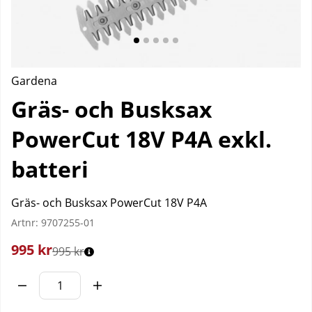
Gardena
Gräs- och Busksax
PowerCut 18V P4A exkl.
batteri
Gräs- och Busksax PowerCut 18V P4A
Artnr:
9707255-01
995
kr
995 kr