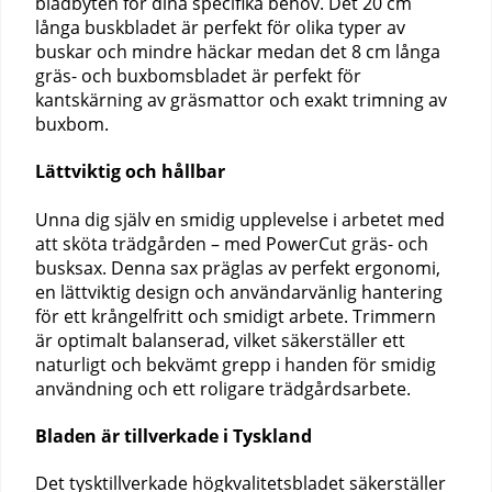
bladbyten för dina specifika behov. Det 20 cm
långa buskbladet är perfekt för olika typer av
buskar och mindre häckar medan det 8 cm långa
gräs- och buxbomsbladet är perfekt för
kantskärning av gräsmattor och exakt trimning av
buxbom.
Lättviktig och hållbar
Unna dig själv en smidig upplevelse i arbetet med
att sköta trädgården – med PowerCut gräs- och
busksax. Denna sax präglas av perfekt ergonomi,
en lättviktig design och användarvänlig hantering
för ett krångelfritt och smidigt arbete. Trimmern
är optimalt balanserad, vilket säkerställer ett
naturligt och bekvämt grepp i handen för smidig
användning och ett roligare trädgårdsarbete.
Bladen är tillverkade i Tyskland
Det tysktillverkade högkvalitetsbladet säkerställer