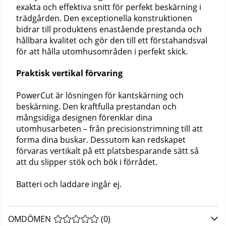
exakta och effektiva snitt för perfekt beskärning i
trädgården. Den exceptionella konstruktionen
bidrar till produktens enastående prestanda och
hållbara kvalitet och gör den till ett förstahandsval
för att hålla utomhusområden i perfekt skick.
Praktisk vertikal förvaring
PowerCut är lösningen för kantskärning och
beskärning. Den kraftfulla prestandan och
mångsidiga designen förenklar dina
utomhusarbeten – från precisionstrimning till att
forma dina buskar. Dessutom kan redskapet
förvaras vertikalt på ett platsbesparande sätt så
att du slipper stök och bök i förrådet.
Batteri och laddare ingår ej.
OMDÖMEN
MEDELBETYG 0 AV 5 ANTAL BETYG 0
(
0
)