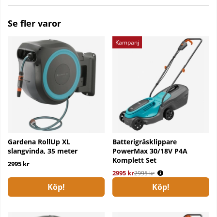
Se fler varor
Kampanj
Gardena RollUp XL
Batterigräsklippare
slangvinda, 35 meter
PowerMax 30/18V P4A
Komplett Set
2995 kr
2995 kr
Ordinarie pris:
2995 kr
Köp!
Köp!