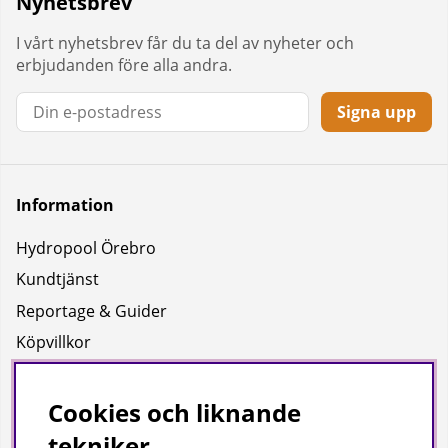
Nyhetsbrev
I vårt nyhetsbrev får du ta del av nyheter och
erbjudanden före alla andra.
Signa upp
Information
Hydropool Örebro
Kundtjänst
Reportage & Guider
Köpvillkor
Integritetspolicy
Uppgifter för leverans
Cookies och liknande
tekniker