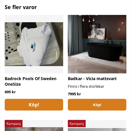
Se fler varor
Badrock Pools Of Sweden
Badkar - Vicia mattsvart
OneSize
Finns i flera storlekar
695 kr
7995 kr
Köp!
Köp!
Kampanj
Kampanj