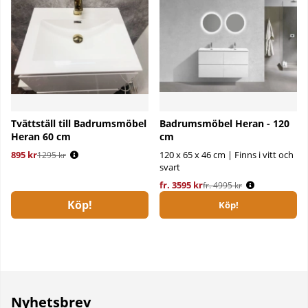
Tvättställ till Badrumsmöbel
Badrumsmöbel Heran - 120
Heran 60 cm
cm
895 kr
Ordinarie pris:
120 x 65 x 46 cm | Finns i vitt och
1295 kr
svart
fr. 3595 kr
Ordinarie pris:
fr. 4995 kr
Köp!
Köp!
Nyhetsbrev