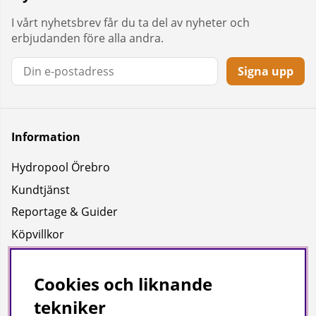
I vårt nyhetsbrev får du ta del av nyheter och
erbjudanden före alla andra.
Signa upp
Information
Hydropool Örebro
Kundtjänst
Reportage & Guider
Köpvillkor
Integritetspolicy
Uppgifter för leverans
Cookies och liknande
tekniker