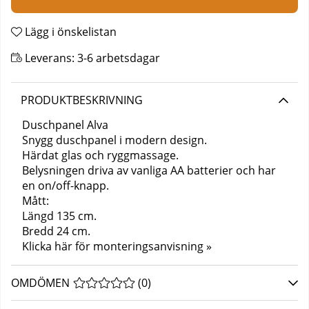
Lägg i önskelistan
Leverans:
3-6 arbetsdagar
PRODUKTBESKRIVNING
Duschpanel Alva
Snygg duschpanel i modern design.
Härdat glas och ryggmassage.
Belysningen driva av vanliga AA batterier och har
en on/off-knapp.
Mått:
Längd 135 cm.
Bredd 24 cm.
Klicka här för monteringsanvisning »
OMDÖMEN
MEDELBETYG 0 AV 5 ANTAL BETYG 0
(
0
)