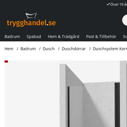
Över 19 å
Badrum
Spabad
Hem & Trädgård
Pool & Tillbehör
So
Hem
Badrum
Dusch
Duschdörrar
Duschsystem Kerr
Produktbilder Duschdörr Kerria Plus svart