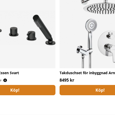
Essen Svart
Takduschset för inbyggnad Ar
s:
8495 kr
r
Köp!
Köp!