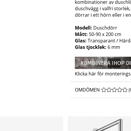
kombinationer av dusch
duschvägg i valfri storlek
dörrar i ett hörn eller i en
Modell:
Duschdörr
Mått:
50-90 x 200 cm
Glas:
Transparant / Härda
Glas tjocklek:
6 mm
Klicka här för monterings
OMDÖMEN
MEDELBETYG 
(