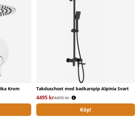
nika Krom
Takduschset med badkarspip Alpinia Svart
4495 kr
Ordinarie pris:
4495 kr
Köp!