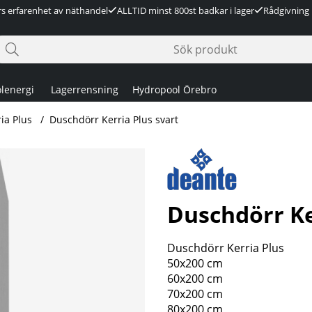
rs erfarenhet av näthandel
ALLTID minst 800st badkar i lager
Rådgivning 
lenergi
Lagerrensning
Hydropool Örebro
ia Plus
Duschdörr Kerria Plus svart
Duschdörr Ke
Duschdörr Kerria Plus
50x200 cm
60x200 cm
70x200 cm
80x200 cm