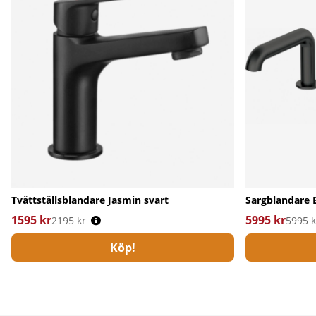
Tvättställsblandare Jasmin svart
Sargblandare 
1595 kr
Ordinarie pris:
5995 kr
Ordinarie pri
2195 kr
5995 k
Köp!