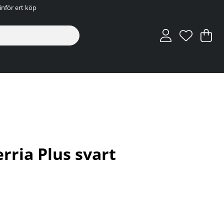
inför ert köp
V
An
.
rria Plus svart