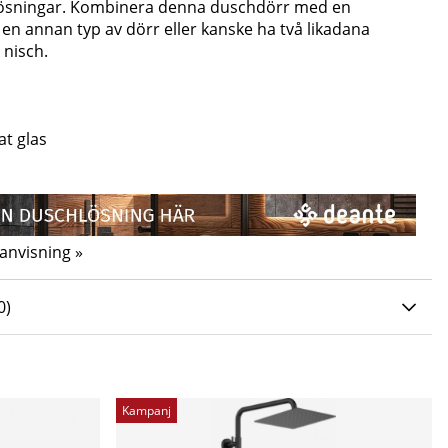
lösningar. Kombinera denna duschdörr med en
, en annan typ av dörr eller kanske ha två likadana
 nisch.
t glas
anvisning »
0 AV 5 ANTAL BETYG 0
0
)
Kampanj