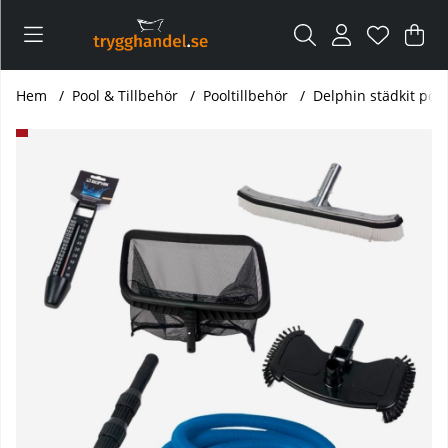
Var
Ant
.
Hem
Pool & Tillbehör
Pooltillbehör
Delphin städkit pool
Produktbilder Delphin städkit pool