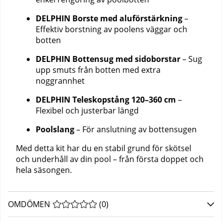
DELPHIN Borste med aluförstärkning
–
Effektiv borstning av poolens väggar och
botten
DELPHIN Bottensug med sidoborstar
– Sug
upp smuts från botten med extra
noggrannhet
DELPHIN Teleskopstång 120–360 cm
–
Flexibel och justerbar längd
Poolslang
– För anslutning av bottensugen
Med detta kit har du en stabil grund för skötsel
och underhåll av din pool – från första doppet och
hela säsongen.
OMDÖMEN
MEDELBETYG 0 AV 5 ANTAL BETYG 0
(
0
)