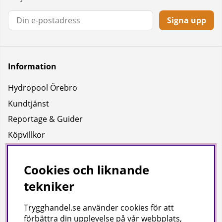
Signa upp
Information
Hydropool Örebro
Kundtjänst
Reportage & Guider
Köpvillkor
Integritetspolicy
Uppgifter för leverans
Cookies och liknande
tekniker
Om oss
Trygghandel.se använder cookies för att
Företagsinformation / hitta till oss
förbättra din upplevelse på vår webbplats,