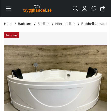
Var
Ant
.
Hem
Badrum
Badkar
Hörnbadkar
Bubbelbadkar Ma
Produktbilder Bubbelbadkar Mars
Kampanj