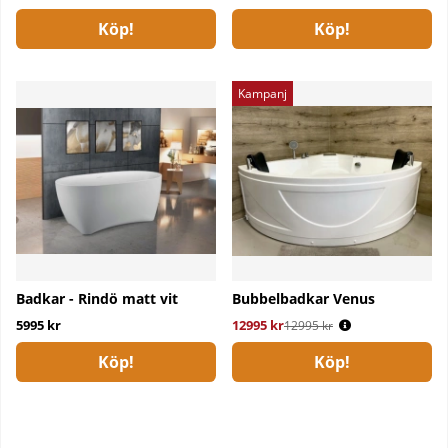
Köp!
Köp!
Kampanj
Badkar - Rindö matt vit
Bubbelbadkar Venus
5995 kr
12995 kr
Ordinarie pris:
12995 kr
Köp!
Köp!