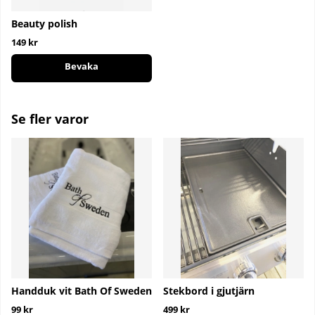
Beauty polish
149 kr
Bevaka
Se fler varor
Handduk vit Bath Of Sweden
Stekbord i gjutjärn
99 kr
499 kr