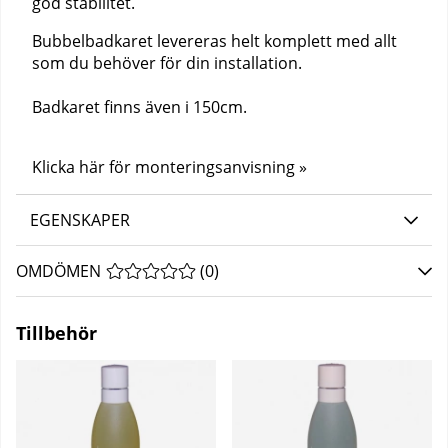
god stabilitet.
Bubbelbadkaret levereras helt komplett med allt
som du behöver för din installation.
Badkaret finns även i 150cm.
Klicka här för monteringsanvisning »
EGENSKAPER
OMDÖMEN
MEDELBETYG 0 AV 5 ANTAL BETYG 0
(
0
)
Tillbehör