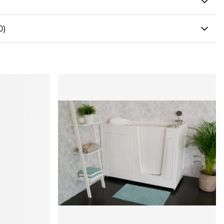
0 AV 5 ANTAL BETYG 0
0
)