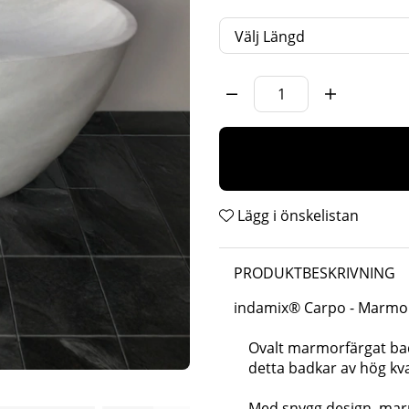
Längd
Antal
Lägg i önskelistan
PRODUKTBESKRIVNING
indamix® Carpo - Marmo
Ovalt marmorfärgat bad
detta badkar av hög kva
Med snygg design, marm