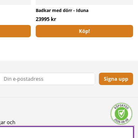
Badkar med dörr - Iduna
23995 kr
Köp!
Signa upp
gar och