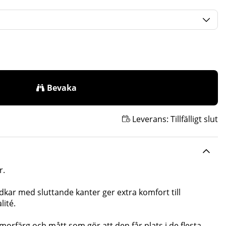
Bevaka
Leverans:
Tillfälligt slut
r.
kar med sluttande kanter ger extra komfort till
lité.
orfärg och mått som gör att den får plats i de flesta