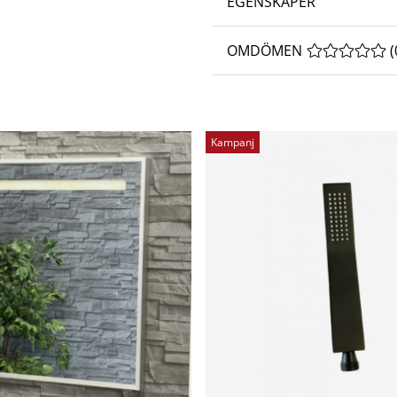
EGENSKAPER
OMDÖMEN
MEDELBETYG 
(
Kampanj