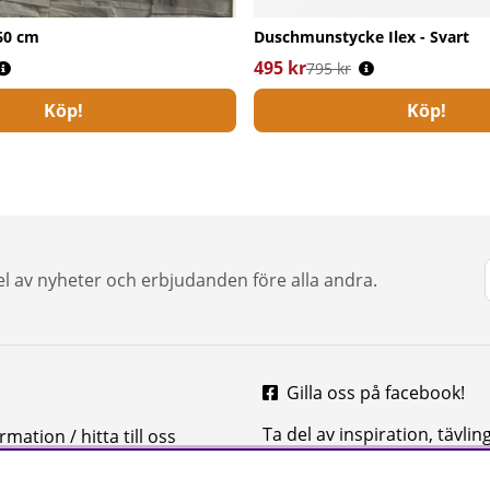
60 cm
Duschmunstycke Ilex - Svart
s:
495 kr
Ordinarie pris:
795 kr
Köp!
Köp!
del av nyheter och erbjudanden före alla andra.
Gilla oss på facebook!
Ta del av inspiration, tävlin
mation / hitta till oss
mycket mer