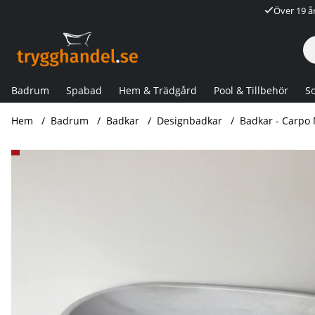
Över 19 å
Badrum
Spabad
Hem & Trädgård
Pool & Tillbehör
So
Hem
Badrum
Badkar
Designbadkar
Badkar - Carpo
Produktbilder Badkar - Carpo Marmor