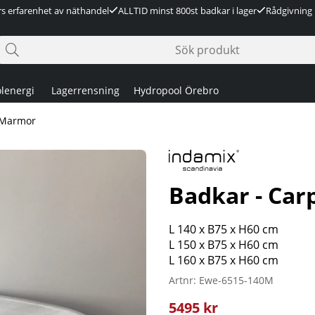
rs erfarenhet av näthandel
ALLTID minst 800st badkar i lager
Rådgivning 
lenergi
Lagerrensning
Hydropool Örebro
 Marmor
Badkar - Ca
L 140 x B75 x H60 cm
L 150 x B75 x H60 cm
L 160 x B75 x H60 cm
Artnr:
Ewe-6515-140M
5495
kr