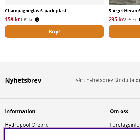
Champagneglas 6-pack plast
Spegel Heran 
159 kr
Ordinarie pris:
295 kr
Ordinarie pri
199 kr
295 kr
Köp!
Nyhetsbrev
I vårt nyhetsbrev får du ta 
Information
Om oss
Hydropool Örebro
Företagsinfor
Kundtjänst