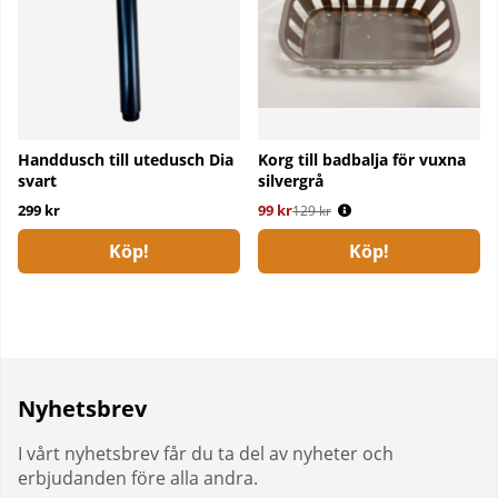
Handdusch till utedusch Dia
Korg till badbalja för vuxna
svart
silvergrå
299 kr
99 kr
Ordinarie pris:
129 kr
Köp!
Köp!
Nyhetsbrev
I vårt nyhetsbrev får du ta del av nyheter och
erbjudanden före alla andra.