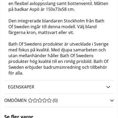
en flexibel avloppsslang samt bottenventil. Måtten
på badkar Aspö är 150x73x58 cm.
Den integrerade blandaren Stockholm från Bath
Of Sweden ingår till denna modell. Välj bland
färgerna kron, mattsvart eller vit.
Bath Of Swedens produkter är utvecklade i Sverige
med fokus på kvalité. Med djupa samarbeten och
utan mellanhänder håller Bath Of Swedens
produkter hög kvalité till en rimlig prisbild. Bath Of
Sweden erbjuder badrumsinredning och tillbehör
för alla.
EGENSKAPER
OMDÖMEN
MEDELBETYG 0 AV 5 ANTAL BETYG 0
(
0
)
Se fler varor