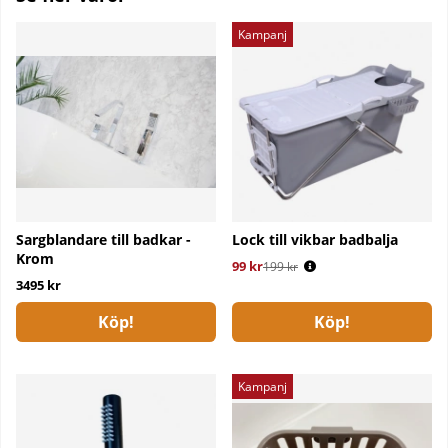
Kampanj
Sargblandare till badkar -
Lock till vikbar badbalja
Krom
99 kr
Ordinarie pris:
199 kr
3495 kr
Köp!
Köp!
Kampanj