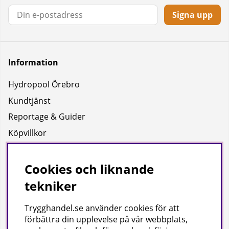
Signa upp
Information
Hydropool Örebro
Kundtjänst
Reportage & Guider
Köpvillkor
Integritetspolicy
Uppgifter för leverans
Cookies och liknande
tekniker
Om oss
Trygghandel.se använder cookies för att
Företagsinformation / hitta till oss
förbättra din upplevelse på vår webbplats,