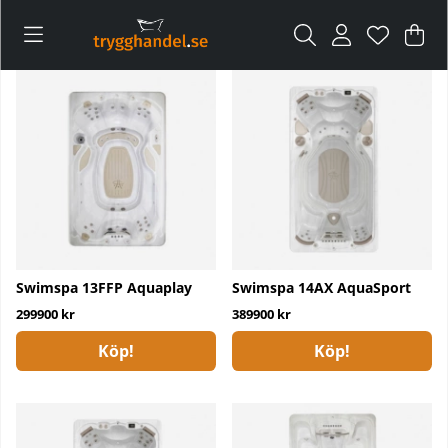
Var
Ant
.
Swimspa 13FFP Aquaplay
Swimspa 14AX AquaSport
299900 kr
389900 kr
Köp!
Köp!