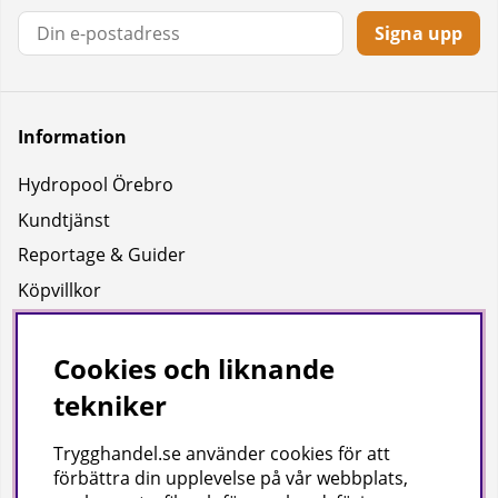
Signa upp
Information
Hydropool Örebro
Kundtjänst
Reportage & Guider
Köpvillkor
Integritetspolicy
Uppgifter för leverans
Cookies och liknande
tekniker
Om oss
Trygghandel.se använder cookies för att
Företagsinformation / hitta till oss
förbättra din upplevelse på vår webbplats,